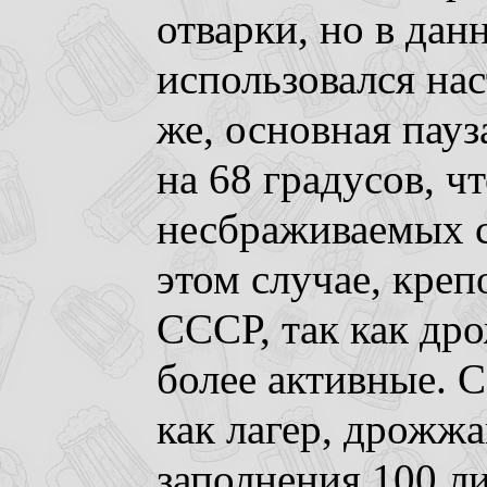
отварки, но в дан
использовался на
же, основная пауз
на 68 градусов, 
несбраживаемых са
этом случае, креп
СССР, так как дро
более активные. 
как лагер, дрожж
заполнения 100 л