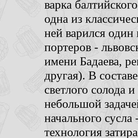
варка балтийского
одна из классичес
ней варился один
портеров - львовс
имени Бадаева, р
другая). В состав
светлого солода и
небольшой задаче
начального сусла 
технология затир