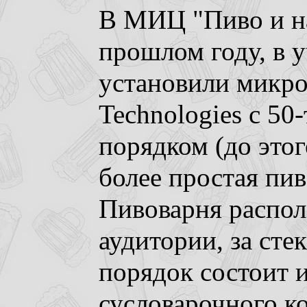
В МИЦ "Пиво и на
прошлом году, в 
установили микр
Technologies с 5
порядком (до этог
более простая пив
Пивоварня распол
аудитории, за ст
порядок состоит и
сусловарочного ко