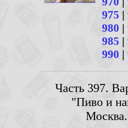
970
|
975
|
980
|
985
|
990
|
Часть 397. В
"Пиво и на
Москва. 