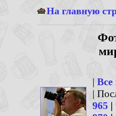
На главную ст
Фо
ми
|
Все
| По
965
|