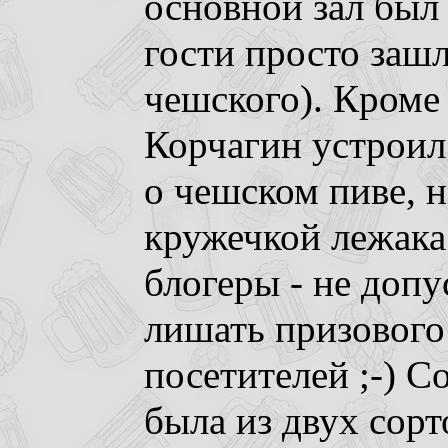
основной зал был 
гости просто зашл
чешского). Кроме
Корчагин устрои
о чешском пиве, 
кружечкой лежака
блогеры - не допу
лишать призового
посетителей ;-) С
была из двух сорт