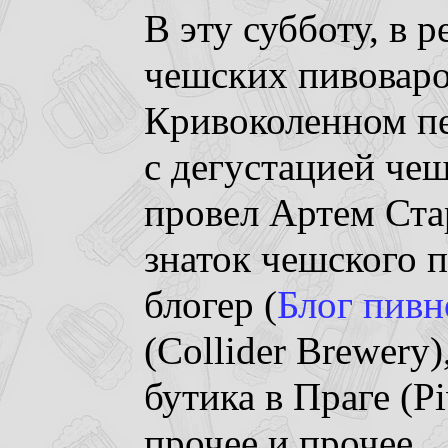
В эту субботу, в 
чешских пивоваро
Кривоколенном пе
с дегустацией че
провел Артем Ста
знаток чешского п
блогер (
Блог пивн
(Collider Brewery
бутика в Праге (Pi
прочее и прочее..