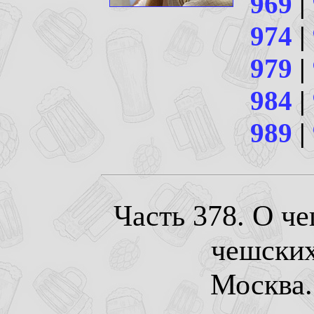
969
|
974
|
979
|
984
|
989
|
Часть 378. О ч
чешских
Москва. 