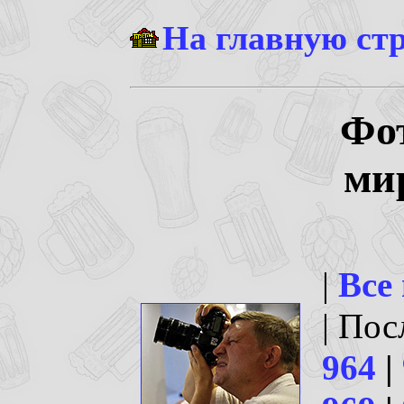
На главную ст
Фо
ми
|
Все
| По
964
|