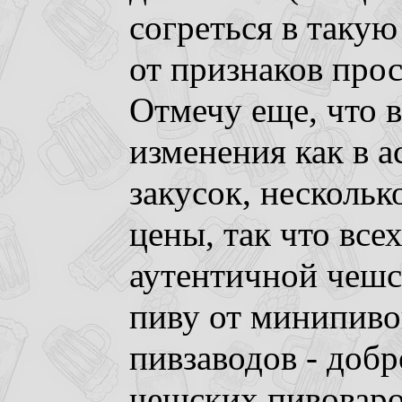
согреться в такую
от признаков прос
Отмечу еще, что 
изменения как в а
закусок, несколь
цены, так что все
аутентичной чешс
пиву от минипиво
пивзаводов - добр
чешских пивоваро