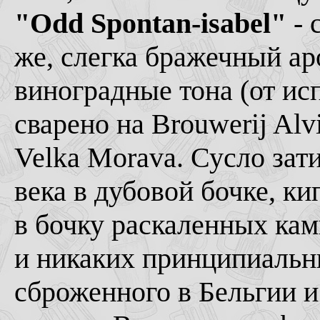
"Odd Spontan-isabel"
- 
же, слегка бражечный ар
виноградные тона (от ис
сварено на Brouwerij Alv
Velka Morava. Сусло зат
века в дубовой бочке, к
в бочку раскаленных камн
и никаких принципиальн
сброженного в Бельгии и 