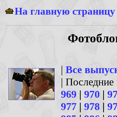
На главную страницу
Фотоблог
|
Все выпус
| Последние
969
|
970
|
9
977
|
978
|
9