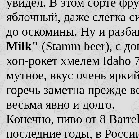
увидел. В этом сорте фру
яблочный, даже слегка с
до оскомины. Ну и разба
Milk"
(Stamm beer), с д
хоп-рокет хмелем Idaho 7
мутное, вкус очень ярки
горечь заметна прежде в
весьма явно и долго.
Конечно, пиво от 8 Barrel
последние годы, в Росси