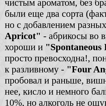
чистым ароматом, без бр
были еще два сорта (фак
но с добавлением разных
Apricot"
- абрикосы во в
хороши и
"Spontaneous
просто превосходна!, по
к разливному -
"Four An
пробовал и раньше, вишн
нее, кисло и немного бал
10%, но алкоголь не ощу