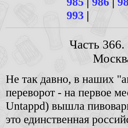
985
|
986
|
9
993
|
Часть 366. 
Москва
Не так давно, в наших "
переворот - на первое ме
Untappd) вышла пивоварн
это единственная россий