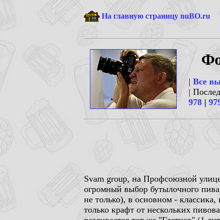
На главную страницу nuBO.ru
Фо
|
Все в
| После
978
|
97
Svam group, на Профсоюзной улице
огромный выбор бутылочного пива,
не только), в основном - классика
только крафт от нескольких пивова