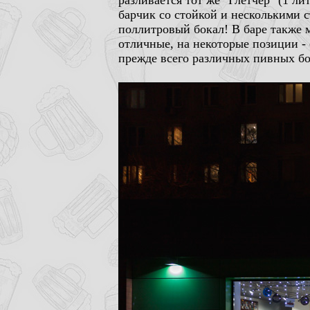
разливается тот же "Глетчер" (1 л
барчик со стойкой и несколькими ст
поллитровый бокал! В баре также м
отличные, на некоторые позиции -
прежде всего различных пивных бо