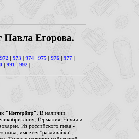
т Павла Егорова.
972
|
973
|
974
|
975
|
976
|
977
|
0
|
991
|
992
|
тик
"Интербир"
. В наличии
еликобритания, Германия, Чехия и
воварен. Из российского пива -
о пива, имеется "разливайка",