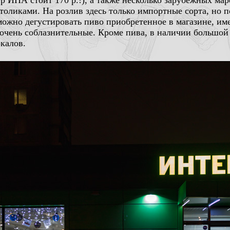
итр ИПА стоит 170 р.!), а также несколько зарубежных м
оликами. На розлив здесь только импортные сорта, но по 
ожно дегустировать пиво приобретенное в магазине, име
 очень соблазнительные. Кроме пива, в наличии большо
калов.