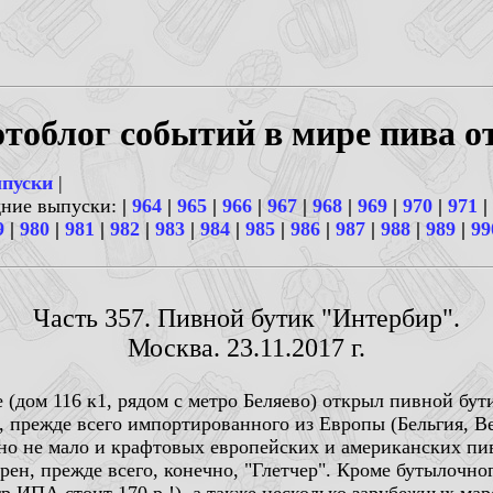
тоблог событий в мире пива о
ыпуски
|
дние выпуски:
|
964
|
965
|
966
|
967
|
968
|
969
|
970
|
971
|
9
|
980
|
981
|
982
|
983
|
984
|
985
|
986
|
987
|
988
|
989
|
99
Часть 357. Пивной бутик "Интербир".
Москва. 23.11.2017 г.
 (дом 116 к1, рядом с метро Беляево) открыл пивной бу
 прежде всего импортированного из Европы (Бельгия, В
, но не мало и крафтовых европейских и американских пи
рен, прежде всего, конечно, "Глетчер". Кроме бутылочног