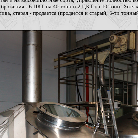
итан и на высокоплотные сорта, управление полностью к
 брожения - 6 ЦКТ на 40 тонн и 2 ЦКТ на 10 тонн. Хотя
лива, старая - продается (продается и старый, 5-ти тонн