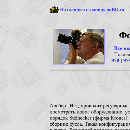
На главную страницу nuBO.ru
Фо
|
Все в
| После
978
|
97
Альберт Нет, проводит регулярные
посмотреть новое оборудование, у
порядок Steinecker (фирма Krones)
сборник сусла. Такая конфигурация