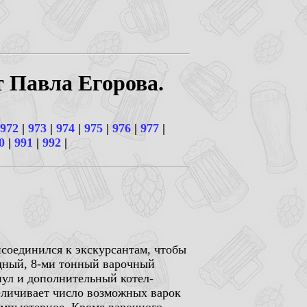
т Павла Егорова.
972
|
973
|
974
|
975
|
976
|
977
|
0
|
991
|
992
|
рисоединился к экскурсантам, чтобы
удный, 8-ми тонный варочный
рпул и дополнительный котел-
величивает число возможных варок