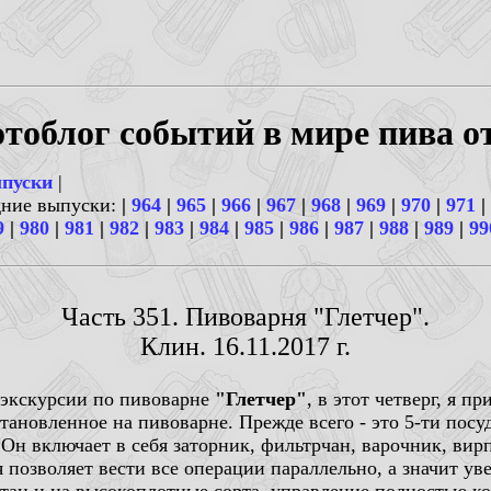
тоблог событий в мире пива о
ыпуски
|
дние выпуски:
|
964
|
965
|
966
|
967
|
968
|
969
|
970
|
971
|
9
|
980
|
981
|
982
|
983
|
984
|
985
|
986
|
987
|
988
|
989
|
99
Часть 351. Пивоварня "Глетчер".
Клин. 16.11.2017 г.
 экскурсии по пивоварне
"Глетчер"
, в этот четверг, я п
становленное на пивоварне. Прежде всего - это 5-ти пос
. Он включает в себя заторник, фильтрчан, варочник, ви
 позволяет вести все операции параллельно, а значит у