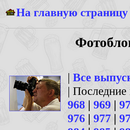
На главную страницу
Фотоблог
|
Все выпус
| Последние
968
|
969
|
9
976
|
977
|
9