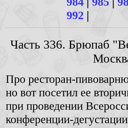
984
|
985
|
9
992
|
Часть 336. Брюпаб "B
Москва
Про ресторан-пивоварн
но вот посетил ее втори
при проведении Всеросс
конференции-дегустации