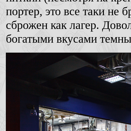
портер, это все таки не 
сброжен как лагер. Дово
богатыми вкусами темны