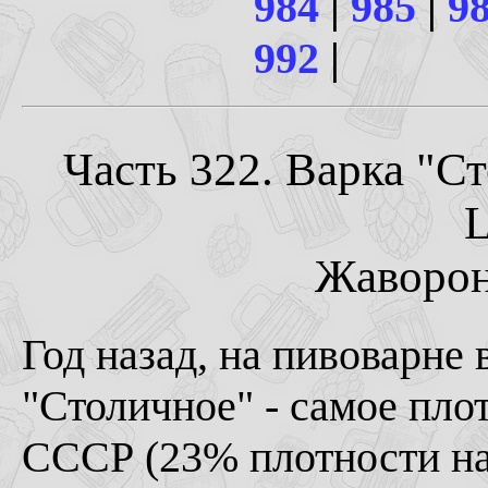
984
|
985
|
9
992
|
Часть 322. Варка "С
L
Жаворонк
Год назад, на пивоварне
"Столичное" - самое пло
СССР (23% плотности на 