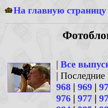
На главную страницу
Фотоблог
|
Все выпус
| Последние
968
|
969
|
9
976
|
977
|
9