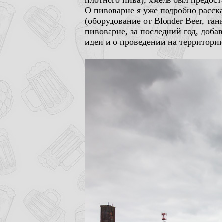
плотного пива), хмель был предос
О пивоварне я уже подробно расска
(оборудование от Blonder Beer, т
пивоварне, за последний год, доба
идеи и о проведении на территори