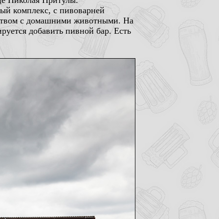
ице Николая Притулы.
лый комплекс, с пивоварней
яйством с домашними животными. На
ируется добавить пивной бар. Есть