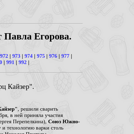
т Павла Егорова.
972
|
973
|
974
|
975
|
976
|
977
|
0
|
991
|
992
|
рц Кайзер".
айзер"
, решили сварить
бря, в ней приняла участия
ергея Перепелкина),
Союз Южно-
 и технологию варки столь