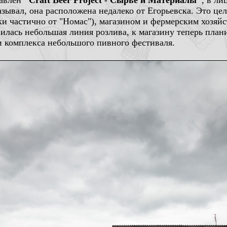
тавлен
"Craft Beer Project - Сырьё и Материалы"
, в л
зывал, она расположена недалеко от Егорьевска. Это це
анки частично от "Номас"), магазином и фермерским хоз
вилась небольшая линия розлива, к магазину теперь план
и комплекса небольшого пивного фестиваля.