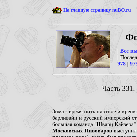
На главную страницу nuBO.ru
Фо
|
Все в
| После
978
|
97
Часть 331.
Зима - время пить плотное и крепк
барливайн и русский имперский ста
большая команда "Шварц Кайзера" 
Московских Пивоваров
выступил 