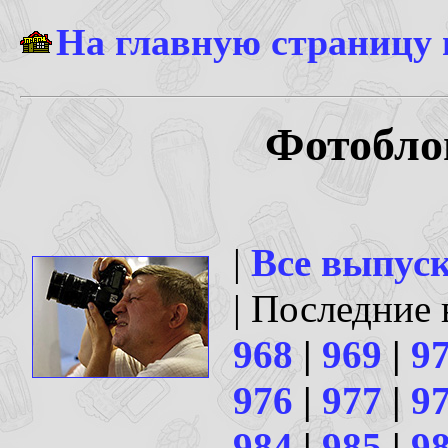
На главную страницу
Фотобло
|
Все выпус
| Последние
968
|
969
|
9
976
|
977
|
9
984
|
985
|
9