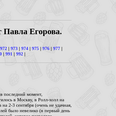
т Павла Егорова.
972
|
973
|
974
|
975
|
976
|
977
|
0
|
991
|
992
|
 в последний момент,
илось в Москву, в Ролл-холл на
 на 2-3 сентября (очень не удачная,
телей было невелико (в первый день