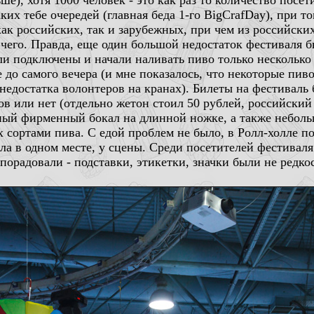
ше), хотя 1000 человек - это как раз то количество посет
ких тебе очередей (главная беда 1-го BigCrafDay), при т
как российских, так и зарубежных, при чем из российск
 чего. Правда, еще один большой недостаток фестиваля бы
и подключены и начали наливать пиво только несколько
 до самого вечера (и мне показалось, что некоторые пив
 недостатка волонтеров на кранах). Билеты на фестиваль 
ов или нет (отдельно жетон стоил 50 рублей, российский 
ный фирменный бокал на длинной ножке, а также неболь
 сортами пива. С едой проблем не было, в Ролл-холле п
ла в одном месте, у сцены. Среди посетителей фестивал
орадовали - подставки, этикетки, значки были не редко