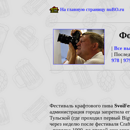
На главную страницу nuBO.ru
Фо
|
Все в
| После
978
|
97
Фестиваль крафтового пива
SvoiFe
администрация города запретила ег
Тульской (где проходил первый BigC
через неделю после фестиваля Craf