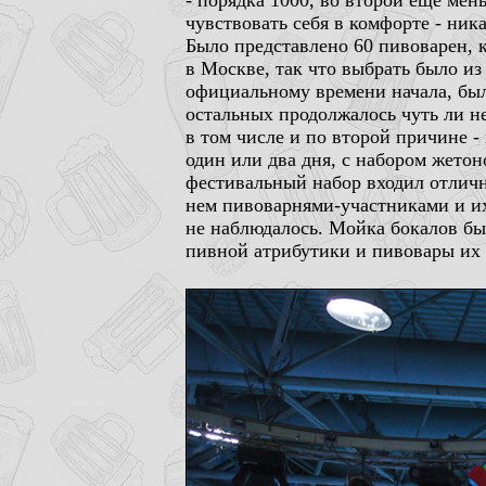
- порядка 1000, во второй еще мень
чувствовать себя в комфорте - ника
Было представлено 60 пивоварен, 
в Москве, так что выбрать было из
официальному времени начала, был
остальных продолжалось чуть ли не
в том числе и по второй причине -
один или два дня, с набором жетон
фестивальный набор входил отлич
нем пивоварнями-участниками и их
не наблюдалось. Мойка бокалов бы
пивной атрибутики и пивовары их п