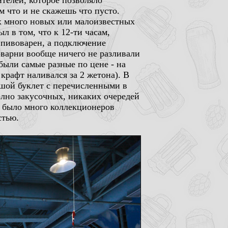
ителей, которое позволяло
ом что и не скажешь что пусто.
их много новых или малоизвестных
л в том, что к 12-ти часам,
 пивоварен, а подключение
оварни вообще ничего не разливали
были самые разные по цене - на
крафт наливался за 2 жетона). В
шой буклет с перечисленными в
олно закусочных, никаких очередей
я было много коллекционеров
стью.