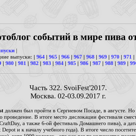
тоблог событий в мире пива о
ыпуски
|
дние выпуски:
|
964
|
965
|
966
|
967
|
968
|
969
|
970
|
971
|
9
|
980
|
981
|
982
|
983
|
984
|
985
|
986
|
987
|
988
|
989
|
99
Часть 322. SvoiFest'2017.
Москва. 02-03.09.2017 г.
st
должен был пройти в Сергиевом Посаде, в августе. Но
о проведение. В итоге место дислокации фестиваля смест
raftDay, а также 6-ой фестиваль Домашнего пива), а дата
t Depot и к началу учебного года). В итоге число посети