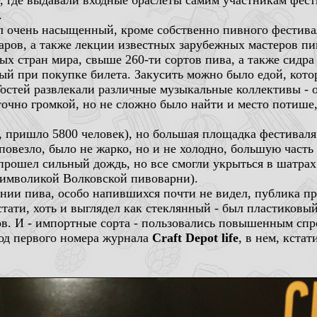
у, где выдавали входные браслеты самим участникам фест
.
шел очень насыщенный, кроме собственно пивного фестива
аров, а также лекции известных зарубежных мастеров пи
ых стран мира, свыше 260-ти сортов пива, а также сидра
ый при покупке билета. Закусить можно было едой, кото
Гостей развлекали различные музыкальные коллективы - 
очно громкой, но не сложно было найти и место потише,
, пришло 5800 человек), но большая площадка фестиваля
 повезло, было не жарко, но и не холодно, большую част
 прошел сильный дождь, но все смогли укрыться в шатрах
имволикой Волковской пивоварни).
ении пива, особо напившихся почти не видел, публика п
стати, хоть и выглядел как стеклянный - был пластиковый
в. И - импортные сорта - пользовались повышенным спр
од первого номера журнала
Craft Depot life
, в нем, кстат