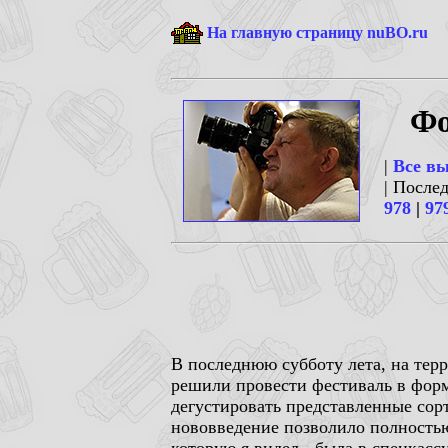
На главную страницу nuBO.ru
Фо
|
Все в
| После
978
|
97
В последнюю субботу лета, на тер
решили провести фестиваль в форм
дегустировать представленные сорт
нововведение позволило полностью