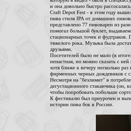
которую я видел - была в спецкасс
и она довольно быстро рассосалась
Craft Depot Fest - в этом году вы
пива стиля IPA от домашних пивов
представлено 77 пивоварен из разн
помогал большой буклет, выдаваем
стационарных точек и фудтраков. 
тяжелого рока. Музыка была достат
друзьями.
Посетителей было не мало (в итоге
ненастная, но можно сказать с ней
хотя ближе к вечеру несколько раз
фирменных черных дождевиков с с
Несмотря на "безлимит" в потребл
дегустационного стаканчика (он, к
чтобы попробовать побольше сорто
К фестивалю был приурочен и вых
истории пива бок в России.