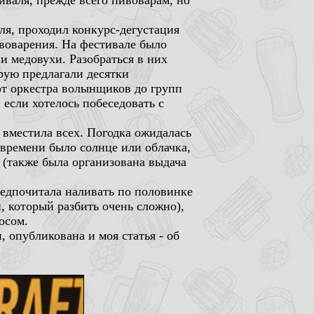
иваля, прежде всего пивоварам, но
ля, проходил конкурс-дегустация
воварения. На фестивале было
 и медовухи. Разобраться в них
рую предлагали десятки
от оркестра волынщиков до групп
 если хотелось побеседовать с
 вместила всех. Погодка ожидалась
ь времени было солнце или облачка,
 (также была организована выдача
редпочитала наливать по половинке
, который разбить очень сложно),
осом.
и, опубликована и моя статья - об