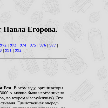
т Павла Егорова.
972
|
973
|
974
|
975
|
976
|
977
|
0
|
991
|
992
|
t Fest
. В этом году, организаторы
 3000 р. можно было неограничено
ов, во втором и зарубежных). Это
естиваля. Единственная очередь