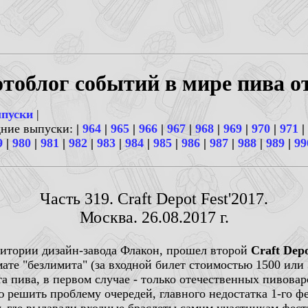
тоблог событий в мире пива о
ыпуски
|
дние выпуски:
|
964
|
965
|
966
|
967
|
968
|
969
|
970
|
971
|
9
|
980
|
981
|
982
|
983
|
984
|
985
|
986
|
987
|
988
|
989
|
99
Часть 319. Craft Depot Fest'2017.
Москва. 26.08.2017 г.
ритории дизайн-завода Флакон, прошел второй
Craft Depo
ате "безлимита" (за входной билет стоимостью 1500 или
а пива, в первом случае - только отечественных пивовар
 решить проблему очередей, главного недостатка 1-го ф