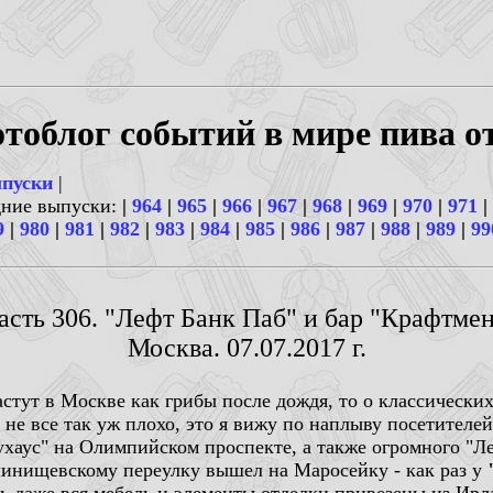
тоблог событий в мире пива о
ыпуски
|
дние выпуски:
|
964
|
965
|
966
|
967
|
968
|
969
|
970
|
971
|
9
|
980
|
981
|
982
|
983
|
984
|
985
|
986
|
987
|
988
|
989
|
99
асть 306. "Лефт Банк Паб" и бар "Крафтмен
Москва. 07.07.2017 г.
стут в Москве как грибы после дождя, то о классически
 не все так уж плохо, это я вижу по наплыву посетителе
ухаус" на Олимпийском проспекте, а также огромного "Л
линищевскому переулку вышел на Маросейку - как раз у