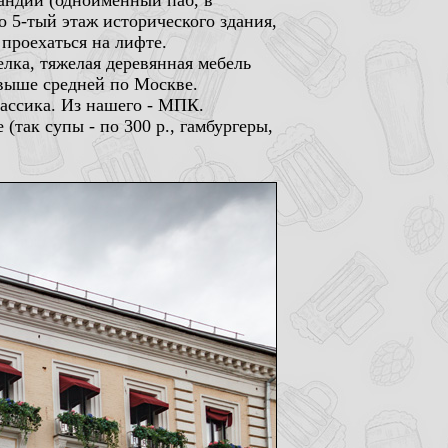
ландии (одноименный паб, в
о 5-тый этаж исторического здания,
 проехаться на лифте.
лка, тяжелая деревянная мебель
а выше средней по Москве.
лассика. Из нашего - МПК.
(так супы - по 300 р., гамбургеры,