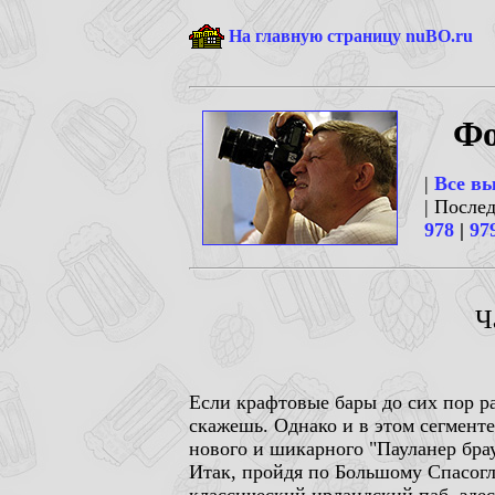
На главную страницу nuBO.ru
Фо
|
Все в
| После
978
|
97
Ч
Если крафтовые бары до сих пор ра
скажешь. Однако и в этом сегменте
нового и шикарного "Пауланер бра
Итак, пройдя по Большому Спасог