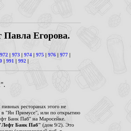
т Павла Егорова.
972
|
973
|
974
|
975
|
976
|
977
|
0
|
991
|
992
|
".
х пивных ресторанах этого не
й в "Ян Примусе", или по открытию
ефт Банк Паб" на Маросейке.
"Лефт Банк Паб"
(дом 9/2). Это