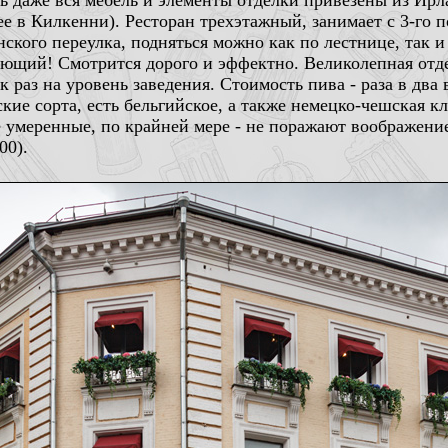
сь даже вся мебель и элементы отделки привезены из Ир
е в Килкенни). Ресторан трехэтажный, занимает с 3-го п
нского переулка, подняться можно как по лестнице, так и
яющий! Смотрится дорого и эффектно. Великолепная отде
ак раз на уровень заведения. Стоимость пива - раза в дв
ие сорта, есть бельгийское, а также немецко-чешская к
 умеренные, по крайней мере - не поражают воображение 
00).