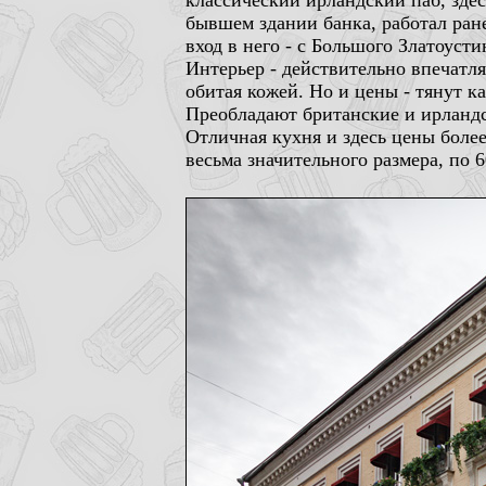
классический ирландский паб, зде
бывшем здании банка, работал ране
вход в него - с Большого Златоусти
Интерьер - действительно впечатл
обитая кожей. Но и цены - тянут к
Преобладают британские и ирландск
Отличная кухня и здесь цены более
весьма значительного размера, по 6