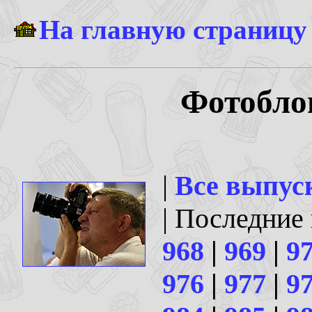
На главную страницу
Фотоблог
|
Все выпус
| Последние
968
|
969
|
9
976
|
977
|
9