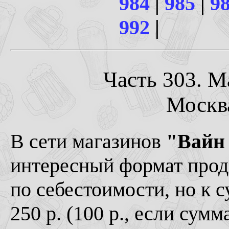
984
|
985
|
9
992
|
Часть 303. М
Москва
В сети магазинов
"Вайн
интересный формат прода
по себестоимости, но к
250 р. (100 р., если сум