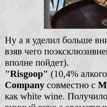
Ну а я уделил больше вни
взяв чего поэксклюзивней
вполне пойдет).
"Risgoop"
(10,4% алкого
Company
совместно с
Mi
как white wine. Получило