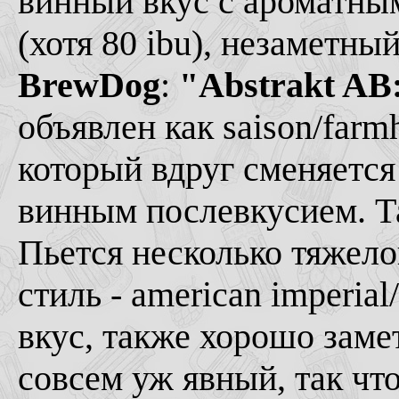
винный вкус с ароматны
(хотя 80 ibu), незаметны
BrewDog
:
"Abstrakt AB
объявлен как saison/farm
который вдруг сменяетс
винным послевкусием. Т
Пьется несколько тяжело
стиль - american imperia
вкус, также хорошо заме
совсем уж явный, так что