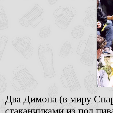
Два Димона (в миру Спар
стаканчиками из под пив