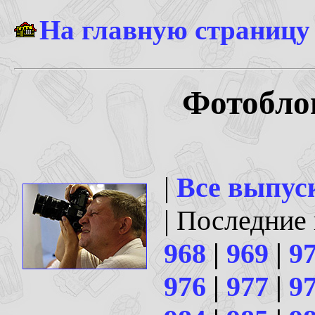
На главную страницу
Фотоблог
|
Все выпус
| Последние
968
|
969
|
9
976
|
977
|
9