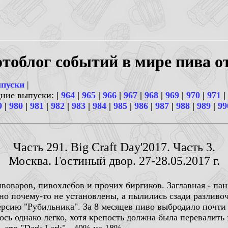
тоблог событий в мире пива о
ыпуски
|
дние выпуски:
|
964
|
965
|
966
|
967
|
968
|
969
|
970
|
971
|
9
|
980
|
981
|
982
|
983
|
984
|
985
|
986
|
987
|
988
|
989
|
99
Часть 291. Big Craft Day'2017. Часть 3.
Москва. Гостиный двор. 27-28.05.2017 г.
воваров, пивохлебов и прочих биргиков. Заглавная - п
 но почему-то не установлены, а пылились сзади разли
ерсию "Рубильника". За 8 месяцев пиво выбродило почти
ось однако легко, хотя крепость должна была перевалить