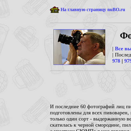
На главную страницу nuBO.ru
Фо
|
Все в
| После
978
|
97
И последние 60 фотографий лиц пи
подготовлены для всех пивоварен,
только один сорт - выдержанную в
скатилась к черной смородине, пил