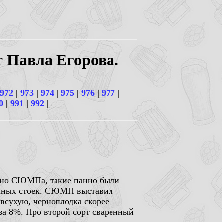
т Павла Егорова.
972
|
973
|
974
|
975
|
976
|
977
|
0
|
991
|
992
|
анно СЮМПа, такие панно были
вочных стоек. СЮМП выставил
 всухую, черноплодка скорее
 за 8%. Про второй сорт сваренный