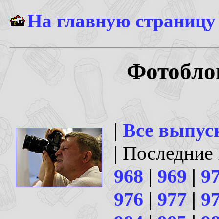
На главную страницу
Фотоблог
|
Все выпус
| Последние
968
|
969
|
9
976
|
977
|
9