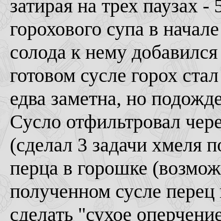
затирая на трех паузах - 
горохового супа в нача
солода к нему добавился 
готовом сусле горох стал
едва заметна, но подожд
Сусло отфильтровал чере
(сделал 3 задачи хмеля п
перца в горошке (возмож
полученном сусле перец 
сделать "сухое оперчени