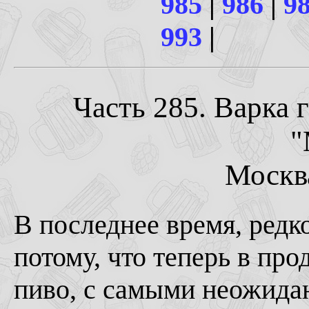
985
|
986
|
9
993
|
Часть 285. Варка 
"
Москва
В последнее время, редк
потому, что теперь в пр
пиво, с самыми неожида