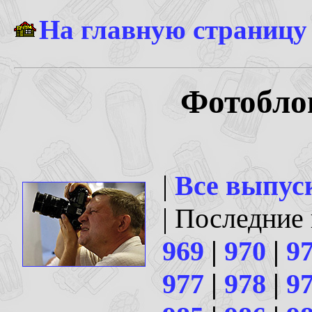
На главную страницу
Фотоблог
|
Все выпус
| Последние
969
|
970
|
9
977
|
978
|
9