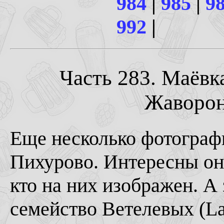
984
|
985
|
9
992
|
Часть 283. Маёвк
Жаворонк
Еще несколько фотограф
Пихурово. Интересны они
кто на них изображен. А 
семейство Ветелевых (L