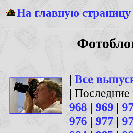
На главную страницу
Фотоблог
|
Все выпус
| Последние
968
|
969
|
9
976
|
977
|
9