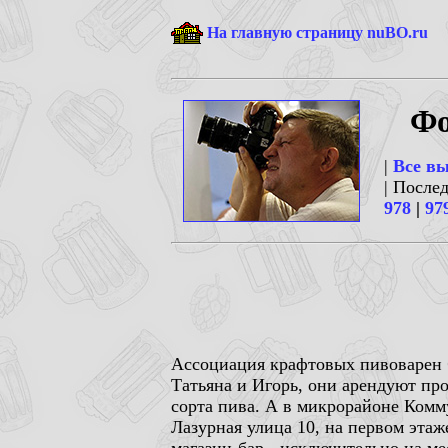
На главную страницу nuBO.ru
Фо
|
Все в
| После
978
|
97
Ассоциация крафтовых пивоварен
Татьяна и Игорь, они арендуют пр
сорта пива. А в микрорайоне Комм
Лазурная улица 10, на первом этаж