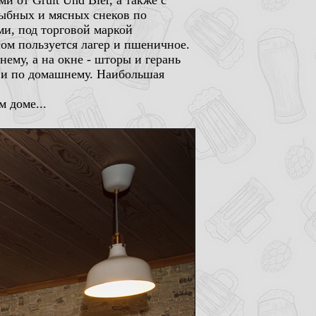
 от Gruit Und Bier, а также с
рыбных и мясных снеков по
ми, под торговой маркой
ом пользуется лагер и пшеничное.
нему, а на окне - шторы и герань
о и по домашнему. Наибольшая
м доме...