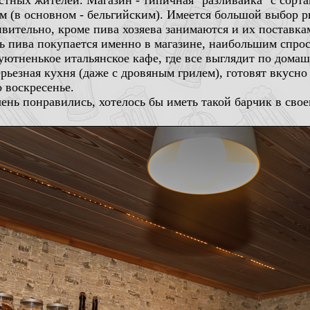
тных жителей. Магазин - типичная "разливайка" с сортами
 (в основном - бельгийским). Имеется большой выбор 
вительно, кроме пива хозяева занимаются и их поставка
ть пива покупается именно в магазине, наибольшим спрос
 уютненькое итальянское кафе, где все выглядит по домаш
ерьезная кухня (даже с дровяным грилем), готовят вкусн
о воскресенье.
ень понравились, хотелось бы иметь такой барчик в свое