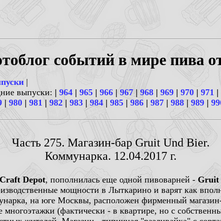
тоблог событий в мире пива о
ыпуски
|
дние выпуски:
|
964
|
965
|
966
|
967
|
968
|
969
|
970
|
971
|
9
|
980
|
981
|
982
|
983
|
984
|
985
|
986
|
987
|
988
|
989
|
99
Часть 275. Магазин-бар Gruit Und Bier.
Коммунарка. 12.04.2017 г.
Craft Depot
, пополнилась еще одной пивоварней -
Gruit
оизводственные мощности в Лыткарино и варят как вполн
унарка, на юге Москвы, расположен фирменный магазин-
е многоэтажки (фактически - в квартире, но с собственн