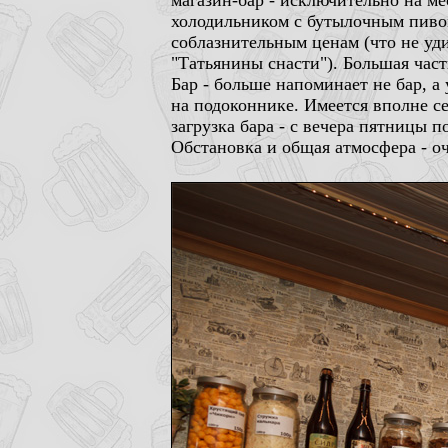
магазин-бар - исключительно на мес
холодильником с бутылочным пивом
соблазнительным ценам (что не уди
"Татьянины снасти"). Большая час
Бар - больше напоминает не бар, а
на подоконнике. Имеется вполне с
загрузка бара - с вечера пятницы п
Обстановка и общая атмосфера - оч