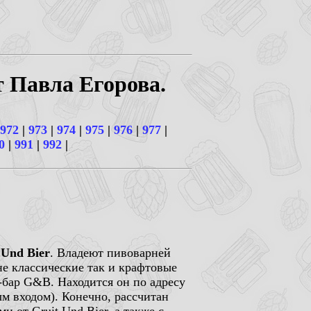
т Павла Егорова.
972
|
973
|
974
|
975
|
976
|
977
|
0
|
991
|
992
|
 Und Bier
. Владеют пивоварней
е классические так и крафтовые
бар G&B. Находится он по адресу
ым входом). Конечно, рассчитан