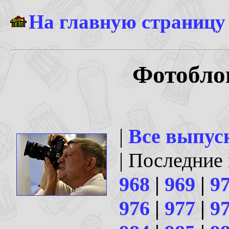
На главную страницу
Фотоблог
|
Все выпус
| Последние
968
|
969
|
9
976
|
977
|
9