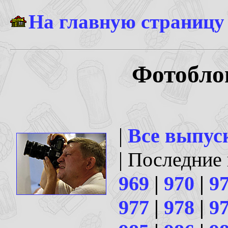
На главную страницу
Фотоблог
|
Все выпус
| Последние
969
|
970
|
9
977
|
978
|
9