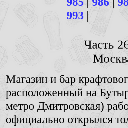
985
|
986
|
9
993
|
Часть 26
Москва
Магазин и бар крафтово
расположенный на Бутырс
метро Дмитровская) рабо
официально открылся тол