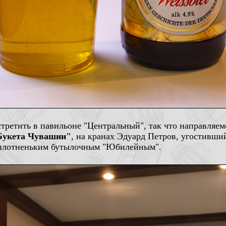
третить в павильоне "Центральный", так что направляемс
Букета Чувашии"
, на кранах Эдуард Петров, угостивш
 плотненьким бутылочным "Юбилейным".