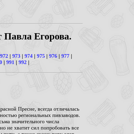
т Павла Егорова.
972
|
973
|
974
|
975
|
976
|
977
|
0
|
991
|
992
|
расной Пресне, всегда отличалась
нностью региональных пивзаводов.
сьма значительного числа
чно не хватит сил попробовать все