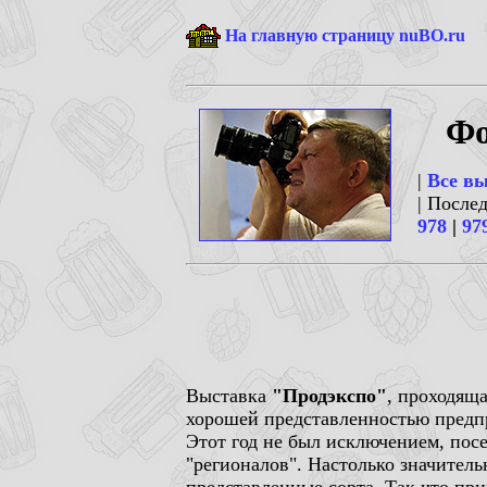
На главную страницу nuBO.ru
Фо
|
Все в
| После
978
|
97
Выставка
"Продэкспо"
, проходящ
хорошей представленностью предпр
Этот год не был исключением, пос
"регионалов". Настолько значительн