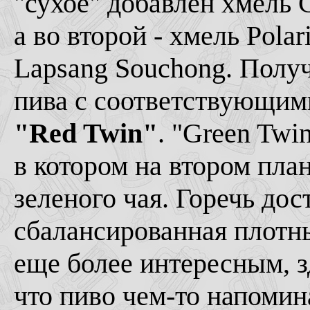
"сухое" добавлен хмель C
а во второй - хмель Pola
Lapsang Souchong. Полу
пива с соответствующим
"Red Twin"
. "Green Twi
в котором на втором пла
зеленого чая. Горечь дос
сбалансированная плотн
еще более интересным, з
что пиво чем-то напомин