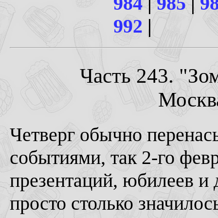
984
|
985
|
9
992
|
Часть 243. "Зо
Москва
Четверг обычно перена
событиями, так 2-го февр
презентаций, юбилеев и 
просто столько значилос