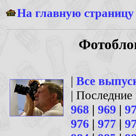
На главную страницу
Фотоблог
|
Все выпус
| Последние
968
|
969
|
9
976
|
977
|
9