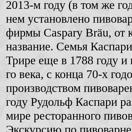
2013-м году (в том же го
нем установлено пивова
фирмы Caspary Bräu, от 
название. Семья Каспар
Трире еще в 1788 году и
го века, с конца 70-х го
производством пивоварен
году Рудольф Каспари ра
мире ресторанного пивов
Экскурсию по пивоварне