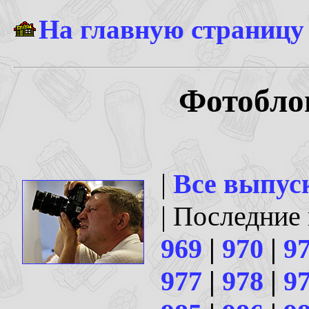
На главную страницу
Фотоблог
|
Все выпус
| Последние
969
|
970
|
9
977
|
978
|
9