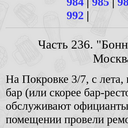
984
|
985
|
9
992
|
Часть 236. "Бон
Москва
На Покровке 3/7, с лета,
бар (или скорее бар-рест
обслуживают официант
помещении провели ремо