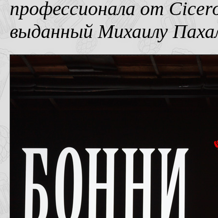
профессионала от Cicero
выданный Михаилу Пахал