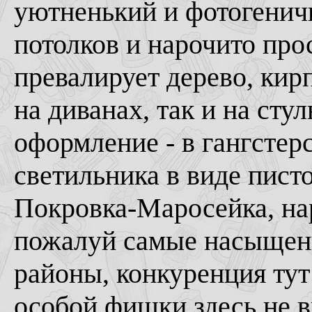
уютненький и фотогеничн
потолков и нарочито про
превалирует дерево, кир
на диванах, так и на сту
оформление - в гангстерс
светильника в виде пист
Покровка-Маросейка, нар
пожалуй самые насыщен
районы, конкуренция тут 
особой фишки здесь не 