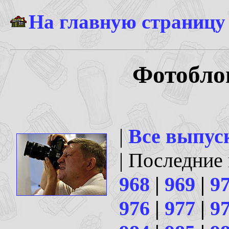
На главную страницу
Фотоблог
|
Все выпус
| Последние
968
|
969
|
9
976
|
977
|
9