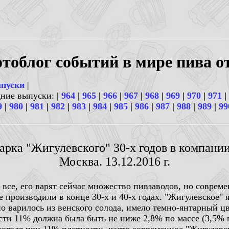
тоблог событий в мире пива о
ыпуски
|
дние выпуски:
|
964
|
965
|
966
|
967
|
968
|
969
|
970
|
971
|
9
|
980
|
981
|
982
|
983
|
984
|
985
|
986
|
987
|
988
|
989
|
99
Варка "Жигулевского" 30-х годов в компании
Москва. 13.12.2016 г.
все, его варят сейчас множество пивзаводов, но соврем
е производили в конце 30-х и 40-х годах. "Жигулевское" 
оно варилось из венского солода, имело темно-янтарный ц
ости 11% должна была быть не ниже 2,8% по массе (3,5%