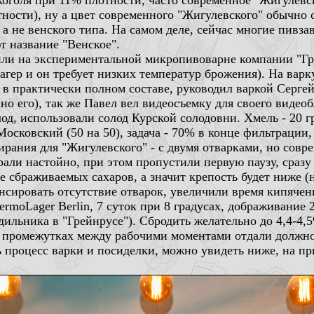
коголя при 11% плотности, часто современное "Жигулевск
ности), ну а цвет современного "Жигулевского" обычно с
 а не венского типа. На самом деле, сейчас многие пивза
т название "Венское".
ли на экспериментальной микропивоварне компании "Гре
лагер и он требует низких температур брожения). На варк
 практически полном составе, руководил варкой Сергей
о его), так же Павел вел видеосъемку для своего видеоб
од, использовали солод Курской солодовни. Хмель - 20 г
сковский (50 на 50), задача - 70% в конце фильтрации,
ирания для "Жигулевского" - с двумя отварками, но сов
ирали настойно, при этом пропустили первую паузу, сразу
ше сбраживаемых сахаров, а значит крепость будет ниже (
сировать отсутствие отварок, увеличили время кипячени
oLager Berlin, 7 суток при 8 градусах, дображивание 2
ильника в "Грейнрусе"). Сбродить желательно до 4,4-4,
о в промежутках между рабочими моментами отдали должн
ь процесс варки и посиделки, можно увидеть ниже, на п