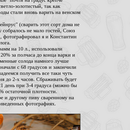
ое" почти на градус крепче
ветло-золотистый, так как
воды стали вновь варить на венском
йнрус" (сварить этот сорт дома не
у собралось не мало гостей, Союз
, фотографировал я и Константин
лога.
рамм на 10 л., использовали
 20% за полчаса до конца варки и
ременные солода намного лучше
 начали с 68 градусов и закончили
надеемся получить все таки чуть
я до 2-х часов. Сбраживать будет
1 день при 3-4 градуса (можно бы
5% остаточной плотности.
ое и другому пиву сваренному на
риведенных фотографиях.