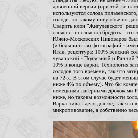
стандарты требуют не менее 4% ал
довоенной версии (при той же плот
используются солода пильзенского,
солоде, но такому пиву обычно даю
Сварить клон "Жигулевского" реши
сложно, но сложно сбродить - это 
Южно-Московских Пивоваров был в
(и большинство фотографий - именн
Итак, рецептура: 100% венский сол
чувашский - Подвязный и Ранний Мо
10% в конце варки. Технология зат
солодов того времени, так что зат
на 72-х. В этом случае будет мень
ниже 4% по объему). Что бы компен
немецкими лагерными дрожжами Ferm
ниже, но таковы возможности холод
Варка пива - дело долгое, так чт
микропивоварне, а собственно вес