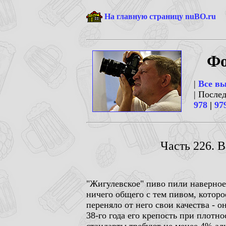
На главную страницу nuBO.ru
Фо
|
Все в
| После
978
|
97
Часть 226. 
"Жигулевское" пиво пили наверное 
ничего общего с тем пивом, которо
переняло от него свои качества - 
38-го года его крепость при плотн