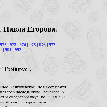
т Павла Егорова.
972
|
973
|
974
|
975
|
976
|
977
|
0
|
991
|
992
|
 "Грейнрус".
енное "Жигулевское" не имеет почти
являлось наследником "Венского" и
вет и солодовый вкус, по ОСТу 350
 по объему). Современные