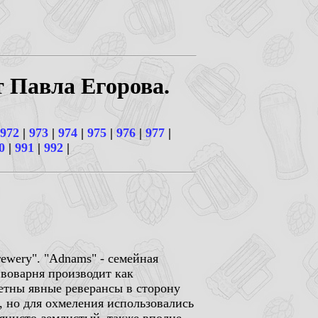
т Павла Егорова.
972
|
973
|
974
|
975
|
976
|
977
|
0
|
991
|
992
|
ewery". "Adnams" - семейная
ивоварня производит как
метны явные реверансы в сторону
й, но для охмеления использовались