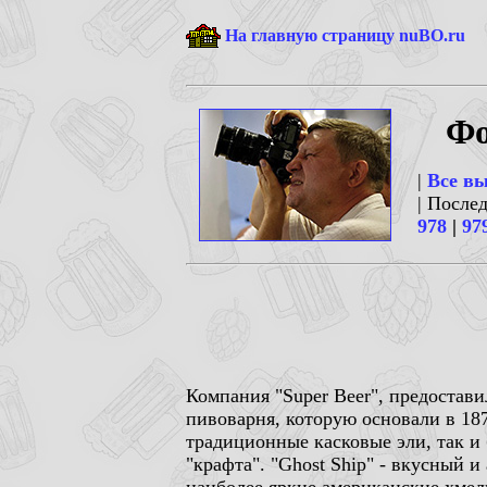
На главную страницу nuBO.ru
Фо
|
Все в
| После
978
|
97
Компания "Super Beer", предостави
пивоварня, которую основали в 187
традиционные касковые эли, так и
"крафта". "Ghost Ship" - вкусный 