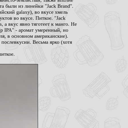
вянисто-землистый, также вполне
та были из линейки "Jack Brand".
ийский galaxy), во вкусе хмель
ктов во вкусе. Питкое. "Jack
, а вкус явно тяготеет к манго. Не
Up IPA" - аромат умеренный, но
ля, в основном американские).
в послевкусии. Весьма ярко (хотя
питкое.