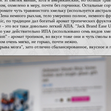
и. И хмелек явный, хоть и американский, но больше тра
лом, охмелено в меру, почти без горчинки. Остальные сор
аромате чуть травянистого хмельку (используется австрал
 Пена немного рыхлая, тело умеренно полное, немного фру
aic, по традиции дал богатый аромат тропических фруктов
 - это все таки довольно легкий АПА. "Jack Brand Ease 
то уже действительно ИПА (использовано семь видов хме
tion" - аромат тропиков, во вкусе тоже они и чуть смолы 
ом очень мягко, не горько, почти нежно.
зрыва мозга", зато отлично сбалансированное, вкусное и 