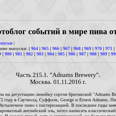
тоблог событий в мире пива о
ыпуски
|
дние выпуски:
|
964
|
965
|
966
|
967
|
968
|
969
|
970
|
971
|
9
|
980
|
981
|
982
|
983
|
984
|
985
|
986
|
987
|
988
|
989
|
99
Часть 215.1. "Adnams Brewery".
Москва. 01.11.2016 г.
ла на дегустацию линейку сортов британской "Adnams Br
2 году в Саутволд, Суффолк, George и Ernest Adnams. П
 бутылочное пиво с пастеризацией. В последние годы за
и ароматный английский эль, хотел написать классически