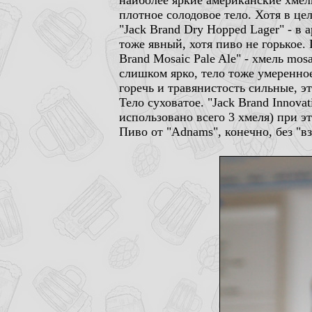
наиболее яркие американские хмел
плотное солодовое тело. Хотя в це
"Jack Brand Dry Hopped Lager" - в 
тоже явный, хотя пиво не горькое.
Brand Mosaic Pale Ale" - хмель mos
слишком ярко, тело тоже умеренное
горечь и травянистость сильные, э
Тело суховатое. "Jack Brand Innova
использовано всего 3 хмеля) при эт
Пиво от "Adnams", конечно, без "в