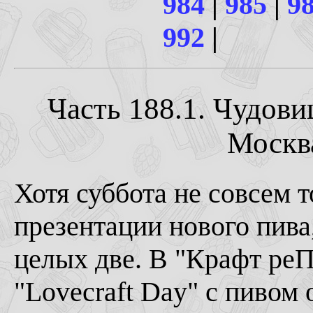
984
|
985
|
9
992
|
Часть 188.1. Чудов
Москва
Хотя суббота не совсем т
презентации нового пива,
целых две. В "Крафт ре
"Lovecraft Day" с пивом 