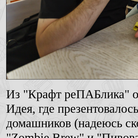
Из "Крафт реПАБлика" о
Идея, где презентовалос
домашников (надеюсь ско
"Zombie Brew" и "Пивова