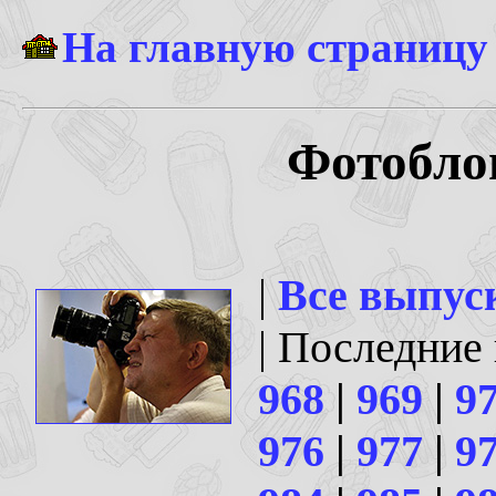
На главную страницу
Фотоблог
|
Все выпус
| Последние
968
|
969
|
9
976
|
977
|
9