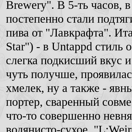
Brewery". В 5-ть часов, 
постепенно стали подтя
пива от "Лавкрафта". Ит
Star") - в Untappd стиль 
слегка подкисший вкус и
чуть получше, проявилас
хмелек, ну а также - явн
портер, сваренный совме
что-то совершенно невня
водянисто-сухое. "L:Weir