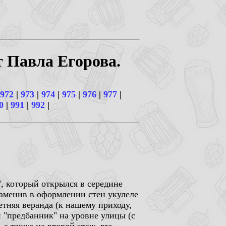
т Павла Егорова.
972
|
973
|
974
|
975
|
976
|
977
|
0
|
991
|
992
|
, который открылся в середине
заменив в оформлении стен укулеле
летняя веранда (к нашему приходу,
 "предбанник" на уровне улицы (с