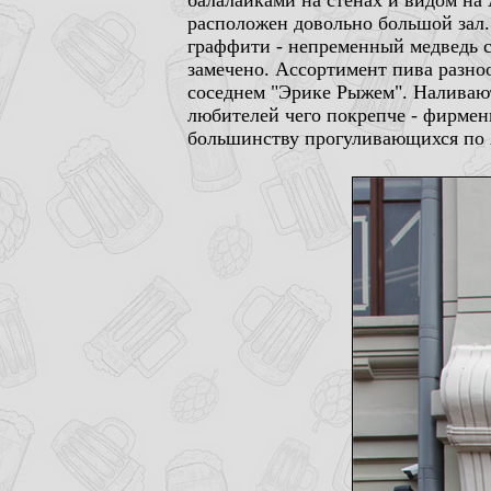
балалайками на стенах и видом на 
расположен довольно большой зал.
граффити - непременный медведь с 
замечено. Ассортимент пива разно
соседнем "Эрике Рыжем". Наливают 
любителей чего покрепче - фирмен
большинству прогуливающихся по А