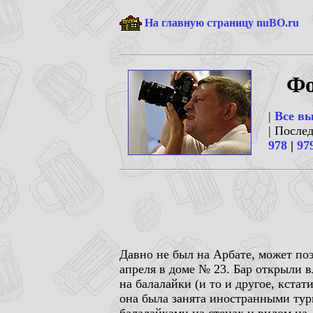
На главную страницу nuBO.ru
Фо
|
Все в
| После
978
|
97
Давно не был на Арбате, может по
апреля в доме № 23. Бар открыли 
на балалайки (и то и другое, кста
она была занята иностранными тур