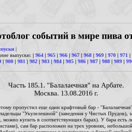
тоблог событий в мире пива о
ыпуски
|
дние выпуски:
|
964
|
965
|
966
|
967
|
968
|
969
|
970
|
971
|
9
|
980
|
981
|
982
|
983
|
984
|
985
|
986
|
987
|
988
|
989
|
99
Часть 185.1. "Балалаечная" на Арбате.
Москва. 13.08.2016 г.
этому пропустил еще один крафтовый бар - "Балалаечная"
владельцы "Укулелешной" (заведения у Чистых Прудов), 
ти, можно купить в соответствующих барах). У бара есть 
истами), сам бар расположен на трех уровнях, небольшой