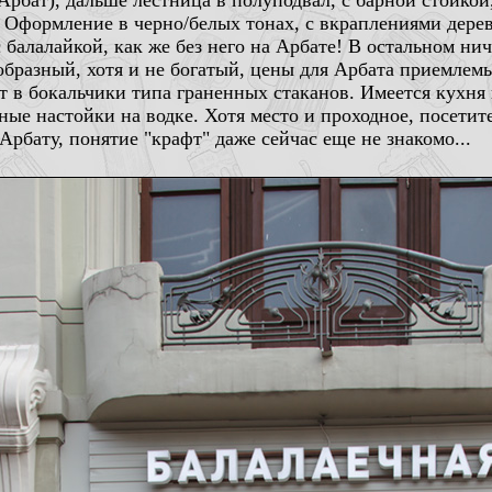
Арбат), дальше лестница в полуподвал, с барной стойкой,
 Оформление в черно/белых тонах, с вкраплениями дере
балалайкой, как же без него на Арбате! В остальном нич
образный, хотя и не богатый, цены для Арбата приемлем
в бокальчики типа граненных стаканов. Имеется кухня и
ные настойки на водке. Хотя место и проходное, посетит
рбату, понятие "крафт" даже сейчас еще не знакомо...