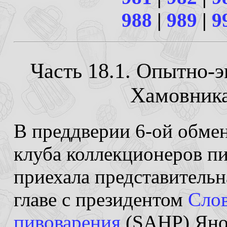
988
|
989
|
9
Часть 18.1. Опытно-
Хамовниках
В преддверии 6-ой обме
клуба коллекционеров п
приехала представительн
главе с президентом
Слов
пивоварения
(SAHP) Яно