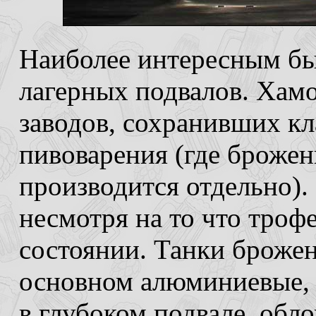
Наиболее интересным б
лагерных подвалов. Хам
заводов, сохранивших к
пивоварения (где броже
производится отдельно).
несмотря на то что троф
состоянии. Танки брожен
основном алюминиевые, 
в глубоком подвале, обл