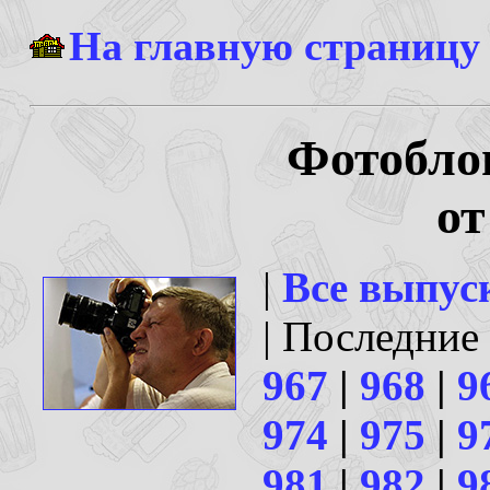
На главную страницу
Фотобло
от
|
Все выпус
| Последние
967
|
968
|
9
974
|
975
|
9
981
|
982
|
9