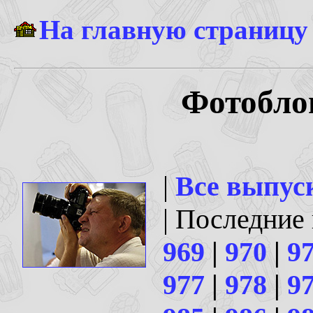
На главную страницу
Фотоблог
|
Все выпус
| Последние
969
|
970
|
9
977
|
978
|
9