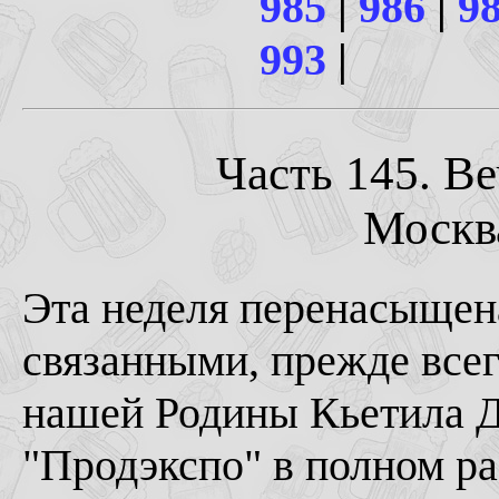
985
|
986
|
9
993
|
Часть 145. В
Москва
Эта неделя перенасыщен
связанными, прежде всег
нашей Родины Кьетила Д
"Продэкспо" в полном раз