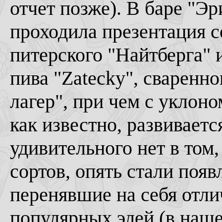
отчет позже). В баре "Эр
проходила презентация с
питерского "Найтберга" 
пива "Zatecky", сваренно
лагер", при чем с уклоно
как известно, развиваетс
удивительного нет в том,
сортов, опять стали появ
перенявшие на себя отл
популярных элей (в наше