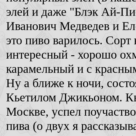
элей и даже "Блэк Ай-П
Иванович Медведев и Еле
это пиво варилось. Сорт
интересный - хорошо охм
карамельный и с красны
Ну а ближе к ночи, сост
Кьетилом Джикьоном. Кь
Москве, успел поучаство
пива (о двух я рассказыв