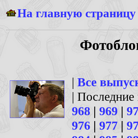
На главную страницу
Фотоблог
|
Все выпус
| Последние
968
|
969
|
9
976
|
977
|
9