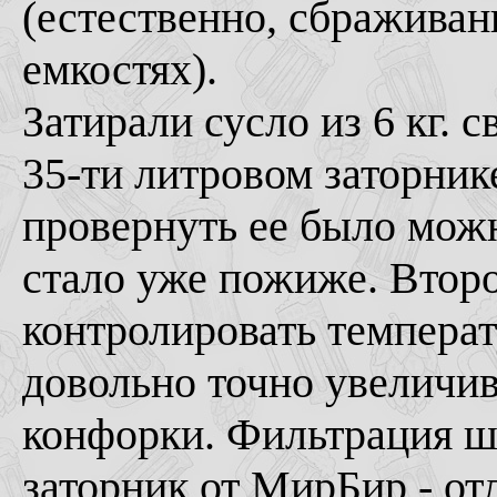
(естественно, сбраживан
емкостях).
Затирали сусло из 6 кг. с
35-ти литровом заторник
провернуть ее было можн
стало уже пожиже. Втор
контролировать температ
довольно точно увеличи
конфорки. Фильтрация шл
заторник от МирБир - от