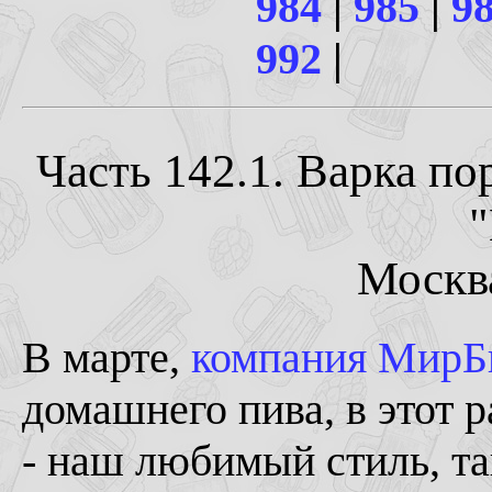
984
|
985
|
9
992
|
Часть 142.1. Варка п
"
Москва
В марте,
компания МирБ
домашнего пива, в этот 
- наш любимый стиль, 