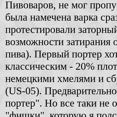
Пивоваров, не мог пропу
была намечена варка сраз
протестировали заторный
возможности затирания 
пива). Первый портер хо
классическим - 20% пло
немецкими хмелями и с
(US-05). Предварительно
портер". Но все таки не
"фишки", которую я подс