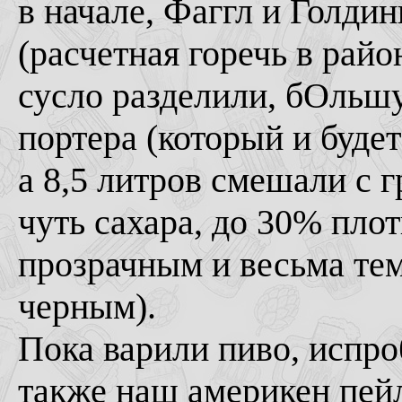
в начале, Фаггл и Голдин
(расчетная горечь в рай
сусло разделили, бОльш
портера (который и буде
а 8,5 литров смешали с
чуть сахара, до 30% пло
прозрачным и весьма тем
черным).
Пока варили пиво, испро
также наш америкен пей