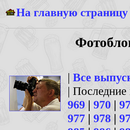
На главную страницу
Фотоблог
|
Все выпус
| Последние
969
|
970
|
9
977
|
978
|
9