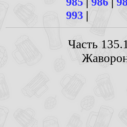
985
|
986
|
9
993
|
Часть 135.
Жаворонк