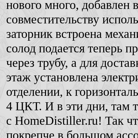
нового много, добавлен 
совместительству использ
заторник встроена меха
солод подается теперь пр
через трубу, а для доста
этаж установлена электр
отделении, к горизонта
4 ЦКТ. И в эти дни, там
с HomeDistiller.ru! Так ч
покрепче в большом ассор