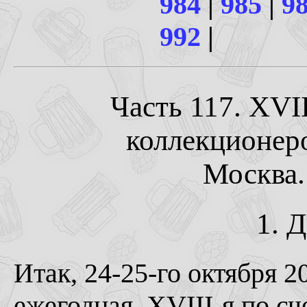
984
|
985
|
9
992
|
Часть 117. XVI
коллекционер
Москва. 
1. 
Итак, 24-25-го октября 2
ежегодная, XVIII-я по с