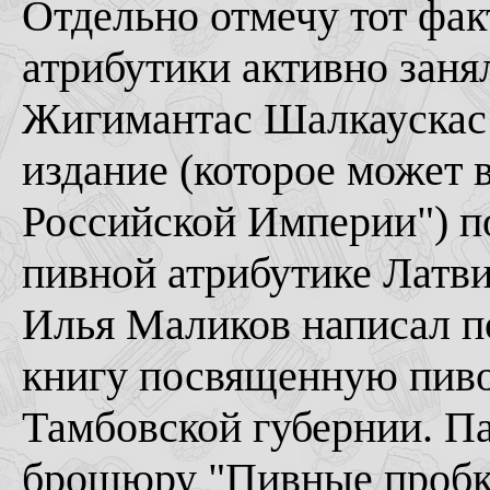
Отдельно отмечу тот фак
атрибутики активно заня
Жигимантас Шалкаускас
издание (которое может 
Российской Империи") п
пивной атрибутике Латви
Илья Маликов написал 
книгу посвященную пиво
Тамбовской губернии. П
брошюру "Пивные пробки