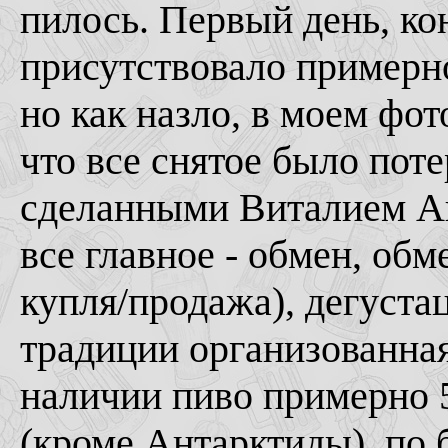
пилось. Первый день, к
присутствовало примерно
но как назло, в моем фо
что все снятое было пот
сделанными Виталием А
все главное - обмен, обм
купля/продажа), дегустац
традиции организованна
наличии пиво примерно 5
(кроме Антарктиды), по 