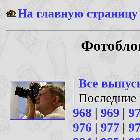
На главную страницу
Фотоблог
|
Все выпус
| Последние
968
|
969
|
9
976
|
977
|
9