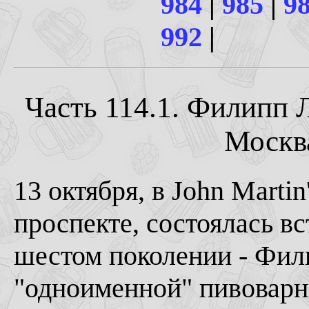
984
|
985
|
9
992
|
Часть 114.1. Филипп 
Москва
13 октября, в John Marti
проспекте, состоялась в
шестом поколении - Фил
"одноименной" пивоварн