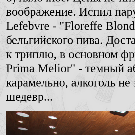
воображение. Испил пару
Lefebvre - "Floreffe Blon
бельгийского пива. Дост
к триплю, в основном фру
Prima Melior" - темный а
карамельно, алкоголь не 
шедевр...