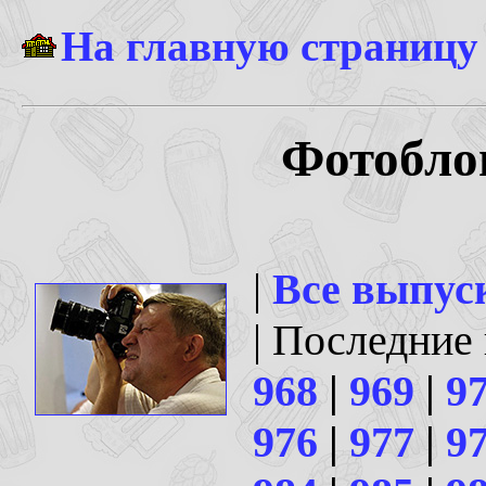
На главную страницу
Фотоблог
|
Все выпус
| Последние
968
|
969
|
9
976
|
977
|
9