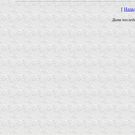
[
Наза
Дата последнего