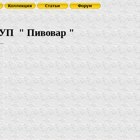
УП
"
Пивовар
"