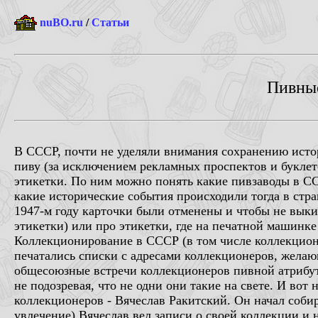
nuBO.ru
/
Статьи
Пивные
В СССР, почти не уделяли внимания сохранению исто
пиву (за исключением рекламных проспектов и буклет
этикетки. По ним можно понять какие пивзаводы в СС
какие исторические события происходили тогда в стра
1947-м году карточки были отменены и чтобы не выки
этикетки) или про этикетки, где на печатной машинк
Коллекционирование в СССР (в том числе коллекциони
печатались списки с адресами коллекционеров, желаю
общесоюзные встречи коллекционеров пивной атрибут
не подозревая, что не одни они такие на свете. И в
коллекционеров - Вячеслав Ракитский. Он начал собира
увлечение) Вячеслав вел записи о своей коллекции и 