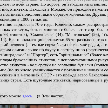
дкам по всей стране. По дороге, он выходил на станциях 
с них этикетки. Находясь в Москве, он приходил на жел
 под пива, пополняя таким образом коллекцию. Друзья, 
оллекция в 1000 этикеток.
е пиво варилось в 70-е годы. Конечно, самым распростр
ных этикеток, есть и этикетки с бочек - этот сорт был 
98 этикеток), "Славянское" (34), "Мартовское" (26), "Укр
 (14). Всего в коллекции - этикетки 65-ти разных сортов
кий человек!). Темные сорта были не так уже редки, а т
весьма оригинальное по вкусу и составу пиво (фактическ
енинградское" и "Портер", есть "оригинальные" (более к
емпляры бракованных этикеток, с непропечатанными рису
ство этикеток - кольеретки на горлышко бутылки (колле
ньше (но их число увеличивается с появлением новых и 
купить и в магазинах СССР - это прежде всего Чехослова
них стран. Есть шуточные этикетки, нарисованные в руч
ского можно
здесь...
(в 9-ти частях).