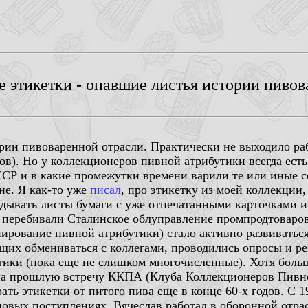
 этикетки - опавшие листья истории пивов
рии пивоваренной отрасли. Практически не выходило р
ов). Но у коллекционеров пивной атрибутики всегда ест
СР и в какие промежутки времени варили те или иные с
не. Я как-то уже
писал
, про этикетку из моей коллекции
дывать листы бумаги с уже отпечатанными карточками их
е перебивали Сталинское облуправление промпродтоваров
рование пивной атрибутики) стало активно развиваться
щих обмениваться с коллегами, проводились опросы и ре
ики (пока еще не слишком многочисленные). Хотя больш
от на прошлую встречу ККПА (Клуба Коллекционеров Пивн
ть этикетки от питого пива еще в конце 60-х годов. С 197
новых поступлениях. Вячеслав работал в оборонной отрас