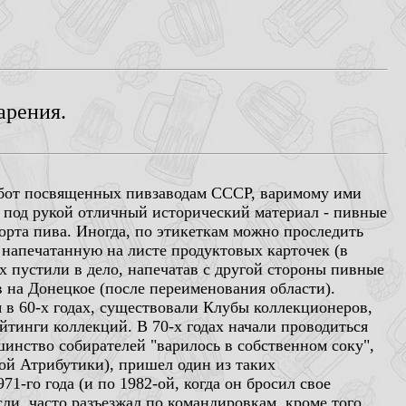
арения.
абот посвященных пивзаводам СССР, варимому ими
ь под рукой отличный исторический материал - пивные
орта пива. Иногда, по этикеткам можно проследить
, напечатанную на листе продуктовых карточек (в
 пустили в дело, напечатав с другой стороны пивные
 на Донецкое (после переименования области).
 в 60-х годах, существовали Клубы коллекционеров,
йтинги коллекций. В 70-х годах начали проводиться
инство собирателей "варилось в собственном соку",
ой Атрибутики), пришел один из таких
1-го года (и по 1982-ой, когда он бросил свое
ли, часто разъезжал по командировкам, кроме того,