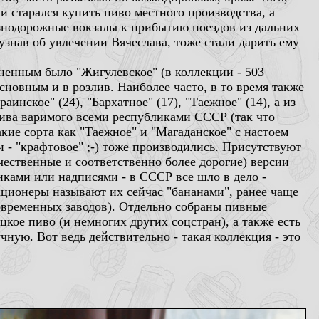
и старался купить пиво местного производства, а
езнодорожные вокзалы к прибытию поездов из дальних
узнав об увлечении Вячеслава, тоже стали дарить ему
аненным было "Жигулевское" (в коллекции - 503
основным и в розлив. Наиболее часто, в то время также
аинское" (24), "Бархатное" (17), "Таежное" (14), а из
 пива варимого всеми республиками СССР (так что
акие сорта как "Таежное" и "Магаданское" с настоем
и - "крафтовое" ;-) тоже производились. Присутствуют
ачественные и соответственно более дорогие) версии
нками или надписями - в СССР все шло в дело -
кционеры называют их сейчас "бананами", ранее чаще
современных заводов). Отдельно собраны пивные
цкое пиво (и немногих других соцстран), а также есть
ную. Вот ведь действительно - такая коллекция - это