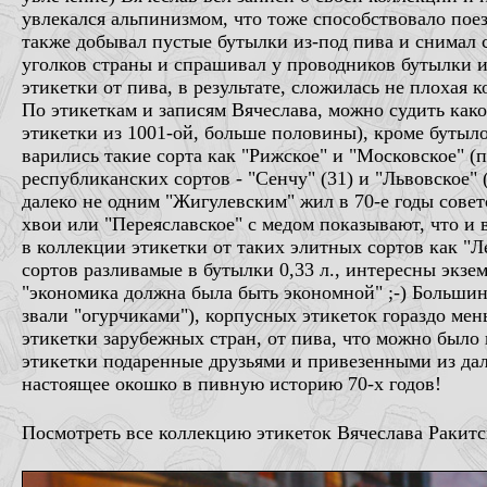
увлекался альпинизмом, что тоже способствовало поез
также добывал пустые бутылки из-под пива и снимал 
уголков страны и спрашивал у проводников бутылки из
этикетки от пива, в результате, сложилась не плохая к
По этикеткам и записям Вячеслава, можно судить како
этикетки из 1001-ой, больше половины), кроме бутылоч
варились такие сорта как "Рижское" и "Московское" (по 
республиканских сортов - "Сенчу" (31) и "Львовское"
далеко не одним "Жигулевским" жил в 70-е годы советс
хвои или "Переяславское" с медом показывают, что и 
в коллекции этикетки от таких элитных сортов как "Л
сортов разливамые в бутылки 0,33 л., интересны экз
"экономика должна была быть экономной" ;-) Большин
звали "огурчиками"), корпусных этикеток гораздо ме
этикетки зарубежных стран, от пива, что можно было 
этикетки подаренные друзьями и привезенными из даль
настоящее окошко в пивную историю 70-х годов!
Посмотреть все коллекцию этикеток Вячеслава Ракит