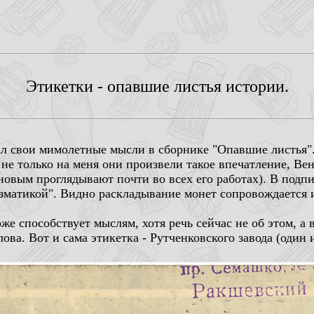
Этикетки - опавшие листья истории.
л свои мимолетные мысли в сборнике "Опавшие листья".
 не только на меня они произвели такое впечатление, Ве
ановым проглядывают почти во всех его работах). В под
мизматикой". Видно раскладывание монет сопровождается
е способствует мыслям, хотя речь сейчас не об этом, а в
ова. Вот и сама этикетка - Рутченковского завода (один 