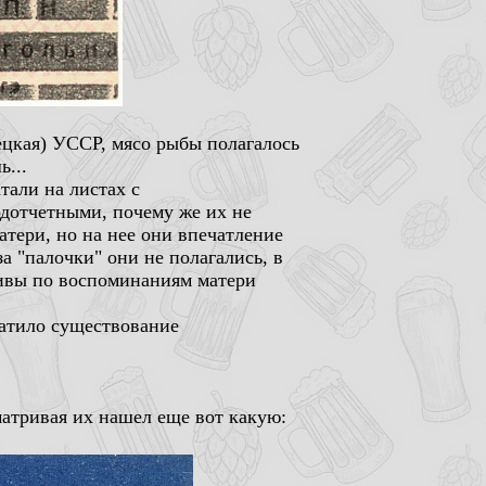
нецкая) УССР, мясо рыбы полагалось
ь...
тали на листах с
дотчетными, почему же их не
атери, но на нее они впечатление
а "палочки" они не полагались, в
пивы по воспоминаниям матери
кратило существование
матривая их нашел еще вот какую: