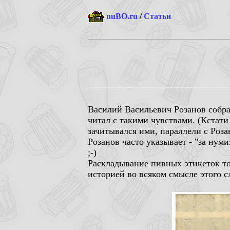
nuBO.ru
/
Статьи
Василий Васильевич Розанов собра
читал с такими чувствами. (Кстати
зачитывался ими, параллели с Роз
Розанов часто указывает - "за ну
;-)
Раскладывание пивных этикеток тож
историей во всяком смысле этого сл