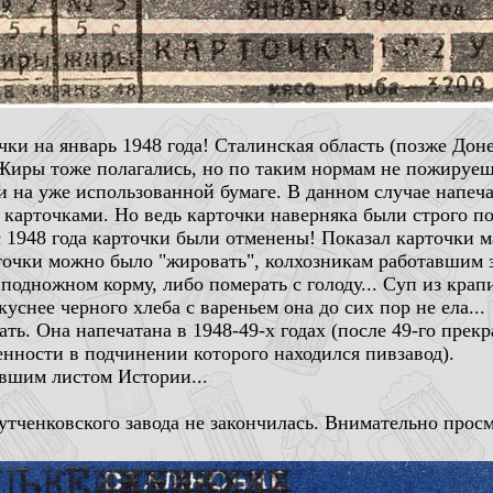
чки на январь 1948 года! Сталинская область (позже До
. Жиры тоже полагались, но по таким нормам не пожируеш
 на уже использованной бумаге. В данном случае напеча
арточками. Но ведь карточки наверняка были строго по
с 1948 года карточки были отменены! Показал карточки м
рточки можно было "жировать", колхозникам работавшим з
подножном корму, либо померать с голоду... Суп из кра
куснее черного хлеба с вареньем она до сих пор не ела...
вать. Она напечатана в 1948-49-х годах (после 49-го пре
ности в подчинении которого находился пивзавод).
авшим листом Истории...
утченковского завода не закончилась. Внимательно прос