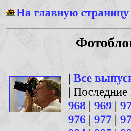
На главную страницу
Фотоблог
|
Все выпус
| Последние
968
|
969
|
9
976
|
977
|
9