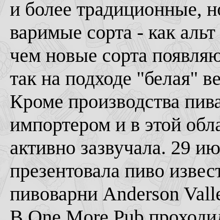
и более традиционные, н
варимые сорта - как аль
чем новые сорта появляю
так на подходе "белая" 
Кроме производства пив
импортером и в этой обл
активно зазвучала. 29 и
презентовала пиво извес
пивоварни Anderson Vall
В One More Pub проходи