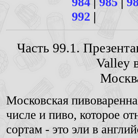
984
|
985
|
9
992
|
Часть 99.1. Презент
Valley 
Москва
Московская пивоваренна
числе и пиво, которое о
сортам - это эли в англи