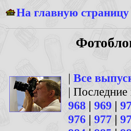
На главную страницу
Фотоблог
|
Все выпус
| Последние
968
|
969
|
9
976
|
977
|
9