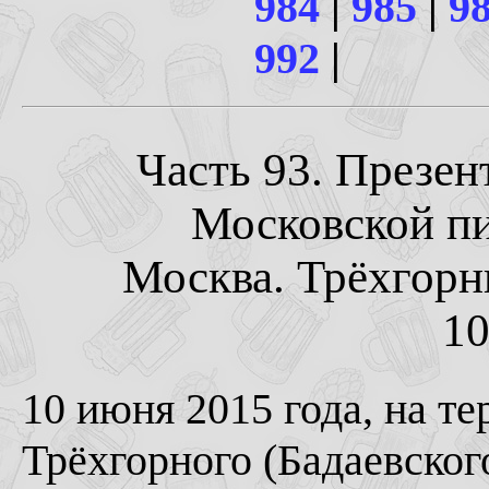
984
|
985
|
9
992
|
Часть 93. Презен
Московской пи
Москва. Трёхгорн
10
10 июня 2015 года, на т
Трёхгорного (Бадаевског