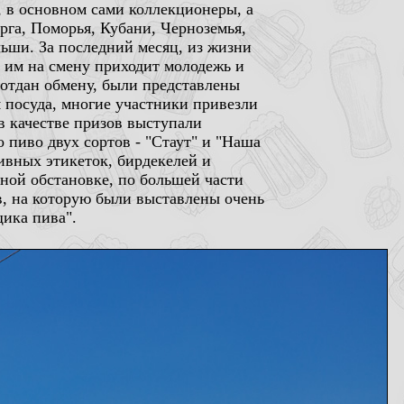
, в основном сами коллекционеры, а
га, Поморья, Кубани, Черноземья,
льши. За последний месяц, из жизни
 им на смену приходит молодежь и
 отдан обмену, были представлены
 посуда, многие участники привезли
в качестве призов выступали
о пиво двух сортов - "Стаут" и "Наша
ивных этикеток, бирдекелей и
ной обстановке, по большей части
, на которую были выставлены очень
щика пива".