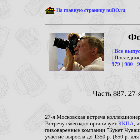
На главную страницу nuBO.ru
Фо
|
Все выпу
| Последни
979
|
980
|
9
Часть 887. 27
27-я Московская встреча коллекционер
Встречу ежегодно организует
ККПА
, 
пивоваренные компании "Букет Чуваши
участие выросла до 1350 р. (650 р. дл