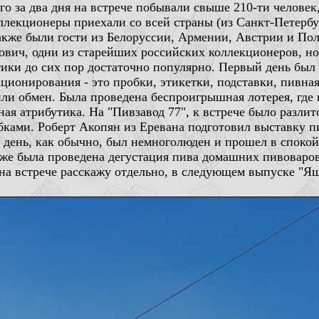
го за два дня на встрече побывали свыше 210-ти человек
лекционеры приехали со всей страны (из Санкт-Петербур
также были гости из Белоруссии, Армении, Австрии и По
вич, одни из старейших российских коллекционеров, но
ики до сих пор достаточно популярно. Первый день был
ионирования - это пробки, этикетки, подставки, пивная
ли обмен. Была проведена беспроигрышная лотерея, где 
ая атрибутика. На "Пивзавод 77", к встрече было разлит
бками. Роберт Акопян из Еревана подготовил выставку п
й день, как обычно, был немноголюден и прошел в спокой
же была проведена дегустация пива домашних пивоваров
 на встрече расскажу отдельно, в следующем выпуске "Я