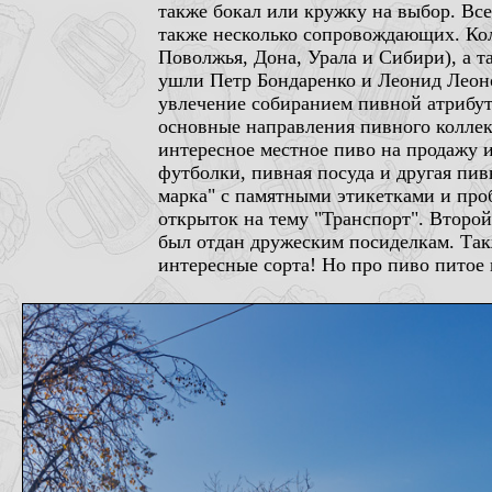
также бокал или кружку на выбор. Все
также несколько сопровождающих. Кол
Поволжья, Дона, Урала и Сибири), а 
ушли Петр Бондаренко и Леонид Леоно
увлечение собиранием пивной атрибут
основные направления пивного коллекц
интересное местное пиво на продажу и
футболки, пивная посуда и другая пивн
марка" с памятными этикетками и про
открыток на тему "Транспорт". Второ
был отдан дружеским посиделкам. Так
интересные сорта! Но про пиво питое