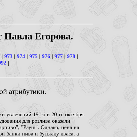
т Павла Егорова.
|
973
|
974
|
975
|
976
|
977
|
978
|
992
|
ой атрибутики.
 увлечений 19-го и 20-го октября.
удования для розлива оказали
рпиво", "Рауш". Однако, цена на
ри банки пива и бутылку кваса, а