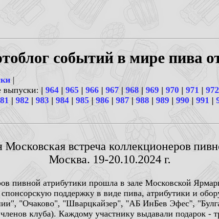
тоблог событий в мире пива о
ски
|
е выпуски:
|
964
|
965
|
966
|
967
|
968
|
969
|
970
|
971
|
972
81
|
982
|
983
|
984
|
985
|
986
|
987
|
988
|
989
|
990
|
991
|
-я Московская встреча коллекционеров пивн
Москва. 19-20.10.2024 г.
ов пивной атрибутики прошла в зале Московской Ярмарки
а спонсорскую поддержку в виде пива, атрибутики и обор
и", "Очаково", "Шварцкайзер", "АБ ИнБев Эфес", "Булга
я членов клуба). Каждому участнику выдавали подарок - т