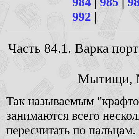
984
|
985
|
9
992
|
Часть 84.1. Варка по
Мытищи, М
Так называемым "крафто
занимаются всего нескол
пересчитать по пальцам.