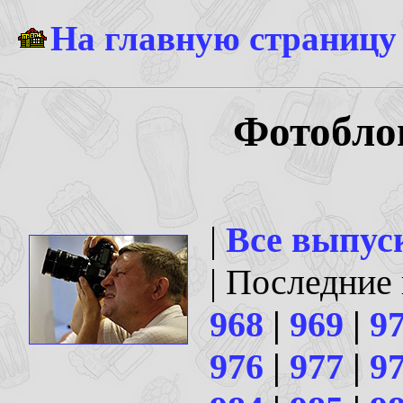
На главную страницу
Фотоблог
|
Все выпус
| Последние
968
|
969
|
9
976
|
977
|
9