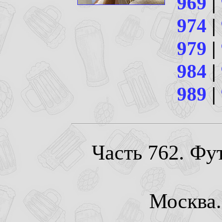
969
|
974
|
979
|
984
|
989
|
Часть 762. Фу
Москва. 