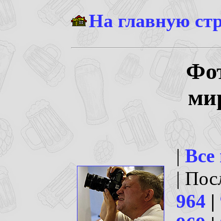
На главную ст
Фо
ми
|
Все
| По
964
|