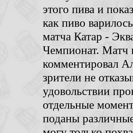
этого пива и пока
как пиво варилос
матча Катар - Эк
Чемпионат. Матч
комментировал Ал
зрители не отказы
удовольствии про
отдельные момент
поданы различные
могу только похва