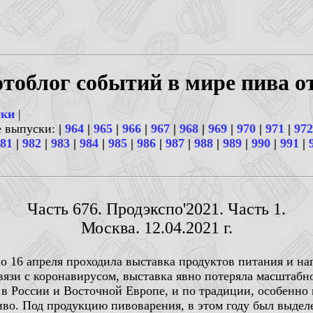
тоблог событий в мире пива о
ски
|
е выпуски:
|
964
|
965
|
966
|
967
|
968
|
969
|
970
|
971
|
972
81
|
982
|
983
|
984
|
985
|
986
|
987
|
988
|
989
|
990
|
991
|
Часть 676. Продэкспо'2021. Часть 1.
Москва. 12.04.2021 г.
о 16 апреля проходила выставка продуктов питания и на
вязи с коронавирусом, выставка явно потеряла масштабно
 в России и Восточной Европе, и по традиции, особенн
иво. Под продукцию пивоварения, в этом году был выделе