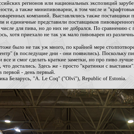
ссийских регионов или национальных экспозиций заруб
ости, а также минипивоварни, в том числе и "крафтовые
воваренных компаний. Выставлялись также поставщики п
были и единичные представили поставщиков пивоваренног
 числе для пива, но до них не добрался. По сравнению с
сь, хотя приехало не так уж мало пивоварен из различ
тоже было не так уж много, по крайней мере столпотворе
ентр" (в последущие дни - они появились). Поскольку пи
 все и смог сделать краткие заметки, но про пиво лучш
, что достались. Здесь же - просто "кратинки с выставки
в первой - день первый.
ка Беларусь, "A. Le Coq" ("Olvi"), Republic of Estonia.