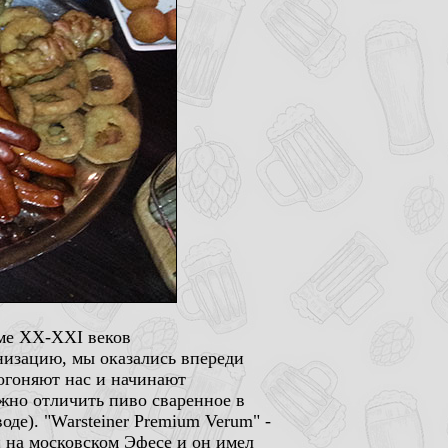
оме XX-XXI веков
изацию, мы оказались впереди
догоняют нас и начинают
ожно отличить пиво сваренное в
де). "Warsteiner Premium Verum" -
и на московском Эфесе и он имел