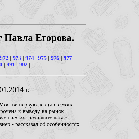
т Павла Егорова.
972
|
973
|
974
|
975
|
976
|
977
|
0
|
991
|
992
|
1.2014 г.
в Москве первую лекцию сезона
рочена к выводу на рынок
рочел весьма познавательную
нер - рассказал об особенностях