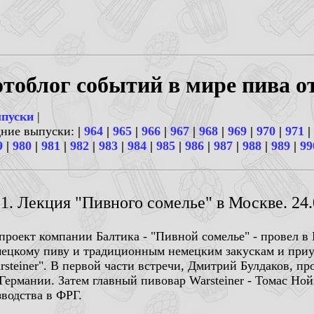
тоблог событий в мире пива о
ыпуски
|
дние выпуски:
|
964
|
965
|
966
|
967
|
968
|
969
|
970
|
971
|
9
|
980
|
981
|
982
|
983
|
984
|
985
|
986
|
987
|
988
|
989
|
99
.1. Лекция "Пивного сомелье" в Москве. 24.0
 проект компании Балтика - "Пивной сомелье" - провел 
мецкому пиву и традиционным немецким закускам и приу
steiner". В первой части встречи, Дмитрий Булдаков, п
ермании. Затем главный пивовар Warsteiner - Томас Нойз
водства в ФРГ.