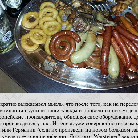
ократно высказывал мысль, что после того, как на перел
компании скупили наши заводы и провели на них модерн
вропейские производители, обновляя свое оборудование 
о производится у нас. И теперь уже совершенно не возм
 или Германии (если их произвели на новом большом заво
 хмель где-то на периферии. До этого "Warsteiner" варил