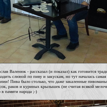
слав Валенюк - рассказал (и показал) как готовится тра
сходить слюной по пиву и закускам, но тут началась сама
нии! Пива было столько, что даже закаленные пивоманы н
асок, раков и куриных крылышек (не считая всякой мело
 в памяти народа ;-)