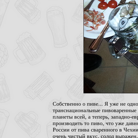
Собственно о пиве... Я уже не одн
транснациональные пивоваренные 
планеты всей, а теперь, западно-е
производить то пиво, что уже давн
России от пива сваренного в Чехии
очень чистый вкус, солод выражен,