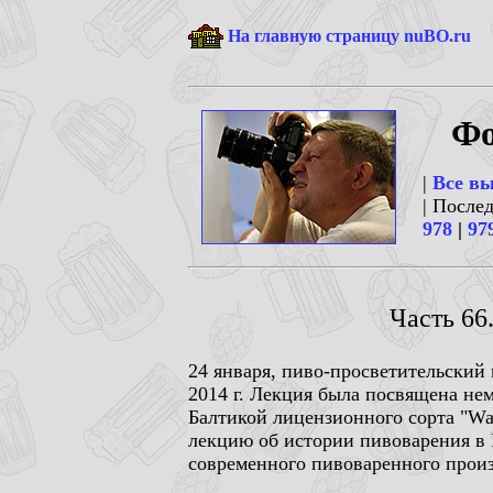
На главную страницу nuBO.ru
Фо
|
Все в
| После
978
|
97
Часть 66
24 января, пиво-просветительский
2014 г. Лекция была посвящена не
Балтикой лицензионного сорта "War
лекцию об истории пивоварения в Г
современного пивоваренного произ