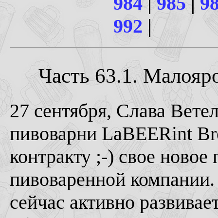
984
|
985
|
9
992
|
Часть 63.1. Малояро
27 сентября, Слава Вете
пивоварни LaBEERint Bre
контракту ;-) свое ново
пивоваренной компании.
сейчас активно развивае