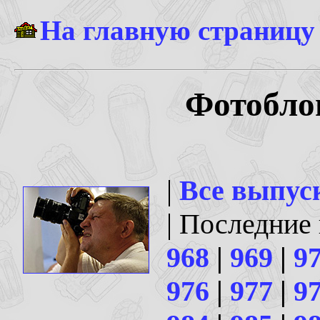
На главную страницу
Фотоблог
|
Все выпус
| Последние
968
|
969
|
9
976
|
977
|
9