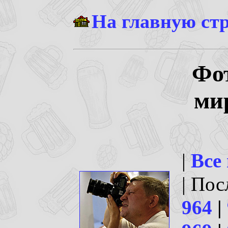
На главную ст
Фо
ми
|
Все
| По
964
|