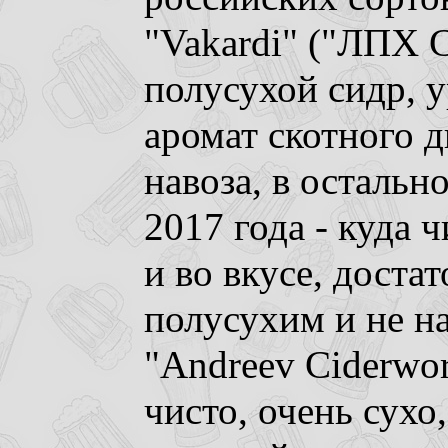
"Vakardi" ("ЛПХ С
полусухой сидр, у
аромат скотного д
навоза, в остальн
2017 года - куда ч
и во вкусе, достат
полусухим и не н
"Andreev Ciderwork
чисто, очень сухо,