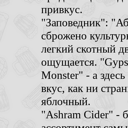
привкус.
"Заповедник": "Аб
сброжено культу
легкий скотный дв
ощущается. "Gyps
Monster" - а здесь
вкус, как ни стра
яблочный.
"Ashram Cider" -
ассортимент самы