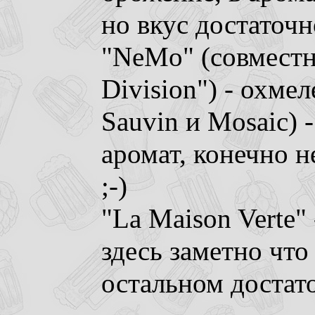
но вкус достаточ
"NeMo" (совместн
Division") - охме
Sauvin и Mosaic) 
аромат, конечно 
;-)
"La Maison Verte"
здесь заметно что 
остальном достато