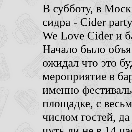
В субботу, в Мос
сидра - Cider par
We Love Cider и 
Начало было объяв
ожидал что это бу
мероприятие в бар
именно фестиваль
площадке, с весь
числом гостей, да
чуть ли не в 14 ч