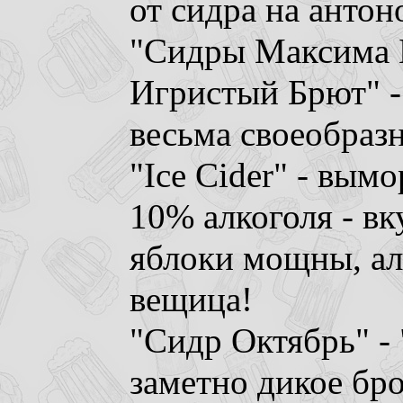
от сидра на антон
"Сидры Максима Б
Игристый Брют" -
весьма своеобраз
"Ice Cider" - вым
10% алкоголя - вк
яблоки мощны, ал
вещица!
"Сидр Октябрь" -
заметно дикое бр