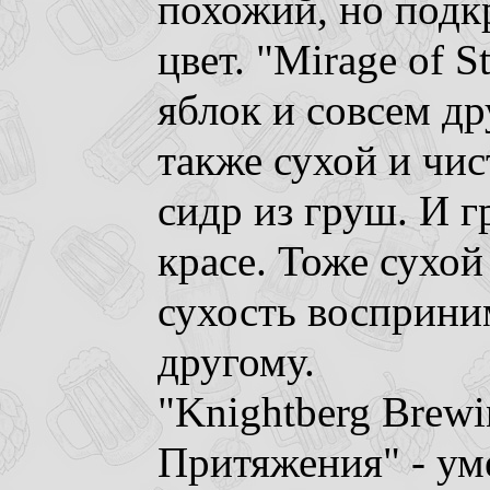
похожий, но под
цвет. "Mirage of S
яблок и совсем др
также сухой и чист
сидр из груш. И г
красе. Тоже сухой
сухость восприни
другому.
"Knightberg Brewi
Притяжения" - ум