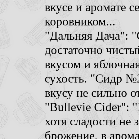
вкусе и аромате с
коровником...
"Дальняя Дача": 
достаточно чисты
вкусом и яблочная
сухость. "Сидр №2
вкусу не сильно о
"Bullevie Cider": 
хотя сладости не 
брожение, в арома