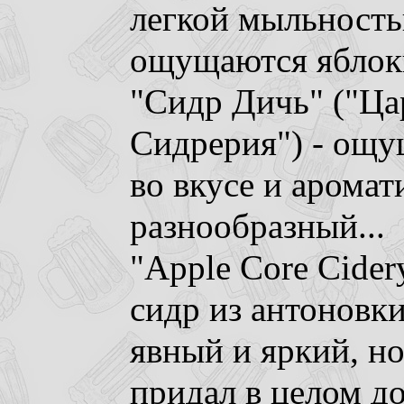
легкой мыльность
ощущаются яблоки
"Сидр Дичь" ("Ца
Сидрерия") - ощу
во вкусе и аромат
разнообразный...
"Apple Core Cidery
сидр из антоновк
явный и яркий, но
придал в целом д