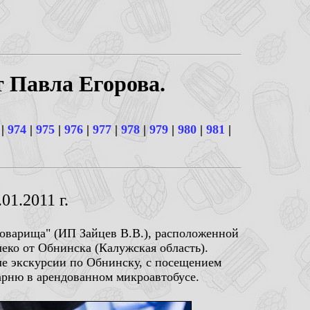
т Павла Егорова.
|
974
|
975
|
976
|
977
|
978
|
979
|
980
|
981
|
01.2011 г.
товарища" (ИП Зайцев В.В.), расположенной
леко от Обнинска (Калужская область).
ле экскурсии по Обнинску, с посещением
варню в арендованном микроавтобусе.