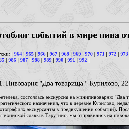
тоблог событий в мире пива о
уски:
|
964
|
965
|
966
|
967
|
968
|
969
|
970
|
971
|
972
|
973
85
|
986
|
987
|
988
|
989
|
990
|
991
|
992
|
1. Пивоварня "Два товарища". Курилово, 22.
Ветелева, состоялась экскурсия на минипивоварню "Два 
ратегического назначения, что в деревне Курилово, неда
фотографиях экскурсанты в предвкушении событий). Пос
зея воинской славы в Тарутино, мы отправились на пиво