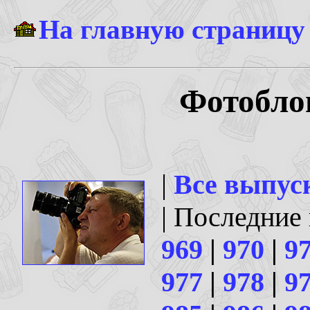
На главную страницу
Фотоблог
|
Все выпус
| Последние
969
|
970
|
9
977
|
978
|
9