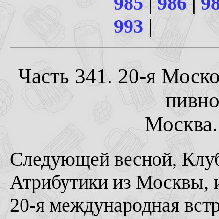
985
|
986
|
9
993
|
Часть 341. 20-я Моск
пивно
Москва. 
Следующей весной, Клу
Атрибутики из Москвы, и
20-я международная вст