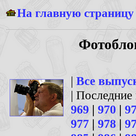
На главную страницу
Фотоблог
|
Все выпус
| Последние
969
|
970
|
9
977
|
978
|
9