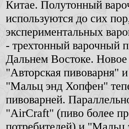
Китае. Полутонный варо
используются до сих пор
экспериментальных варо
- трехтонный варочный п
Дальнем Востоке. Ново
"Авторская пивоварня" и 
"Мальц энд Хопфен" теп
пивоварней. Параллельно
"AirCraft" (пиво более п
потребителей) и "Мальц