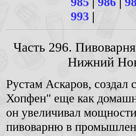
985
|
986
|
9
993
|
Часть 296. Пивоварня 
Нижний Новг
Рустам Аскаров, создал
Хопфен" еще как домашн
он увеличивал мощност
пивоварню в промышленн